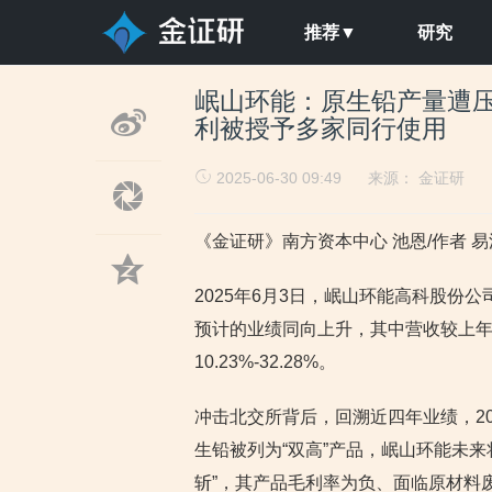
推荐▼
研究
岷山环能：原生铅产量遭压
利被授予多家同行使用
2025-06-30 09:49
来源：
金证研
《金证研》南方资本中心 池恩/作者 易
2025年6月3日，岷山环能高科股份公
预计的业绩同向上升，其中营收较上年同期
10.23%-32.28%。
冲击北交所背后，回溯近四年业绩，202
生铅被列为“双高”产品，岷山环能未来
斩”，其产品毛利率为负、面临原材料