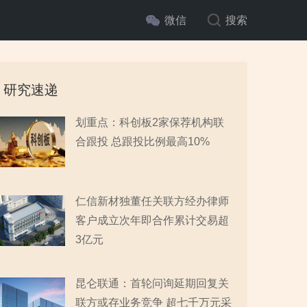
微信
搜索
研究速递
划重点：科创板2家保荐机构联
合跟投 总跟投比例最高10%
仁信新材独董任关联方经办律师
客户成立次年即合作累计交易超
3亿元
昆仑联通：首轮问询延期回复关
联方或存业务竞争 超七千万元采