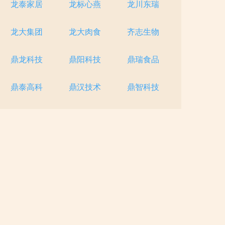
龙泰家居
龙标心燕
龙川东瑞
龙大集团
龙大肉食
齐志生物
鼎龙科技
鼎阳科技
鼎瑞食品
鼎泰高科
鼎汉技术
鼎智科技