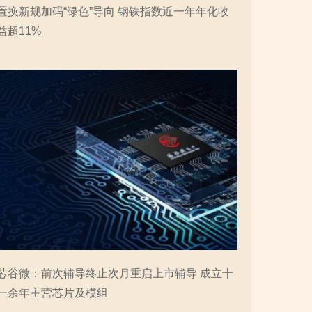
置换新规加码“绿色”导向 钢铁指数近一年年化收
益超11%
芯谷微：前次辅导终止次月重启上市辅导 成立十
一余年主营芯片及模组