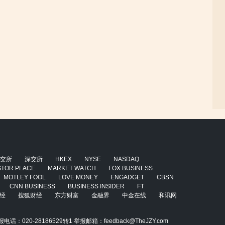
交所
深交所
HKEX
NYSE
NASDAQ
STOR PLACE
MARKET WATCH
FOX BUSINESS
MOTLEY FOOL
LOVE MONEY
ENGADGET
CBSN
CNN BUSINESS
BUSINESS INSIDER
FT
经
搜狐财经
东方财富
金融界
中金在线
和讯网
020-28186529转1 举报邮箱：feedback@TheJZY.com