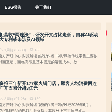
ESG报告
关于我们
柜营收“两连涨”，研发开支占比走低，自称AI驱动
大专利或未涉及AI领域
1周前 (07-30)
188
方产研中心-财报解读 皓魄/作者 书眠/风控传统零售主要依
面互动，面临高昂且基本固定的运营成本、数...
募资拟三年新开177家火锅门店，顾客人均消费两连
广开支累计超3亿元
2周前 (07-28)
150
方产研中心-财报解读 观澜/作者 书眠/风控2026年6月，
作为招牌产品的巴奴毛肚火锅，其境外上市主体巴奴...