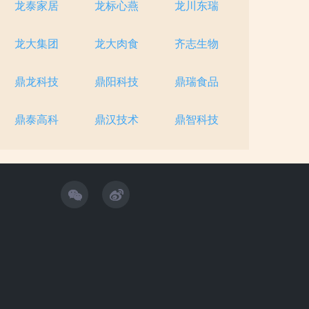
龙泰家居
龙标心燕
龙川东瑞
龙大集团
龙大肉食
齐志生物
鼎龙科技
鼎阳科技
鼎瑞食品
鼎泰高科
鼎汉技术
鼎智科技