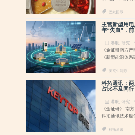
巴奴国际
主营新型用电
年“失血”，
港股
,
研究
《金证研南方产研
《新型能源体系建
美克生能源
科拓通讯：两
占比不及同行
港股
,
研究
《金证研》 南方
科拓通讯技术股份
科拓通讯