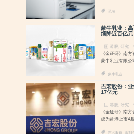
觅瑞
蒙牛乳业：高
绩降近百亿元
港股
,
研究
《金证研》南方资本
蒙牛乳业有限公司
蒙牛乳业
吉宏股份：业
17亿元
港股
,
研究
《金证研》南方资
成为赴港上市A股
吉宏股份
纸制