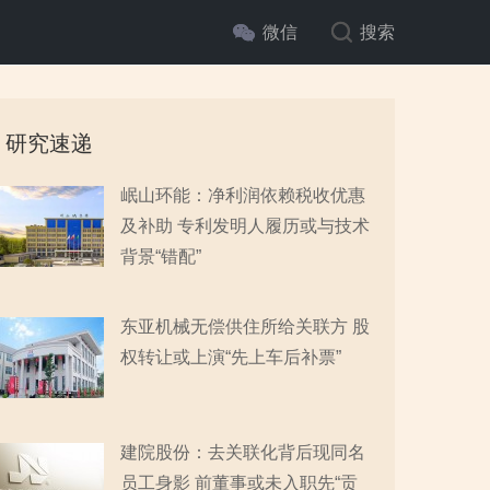
微信
搜索
研究速递
岷山环能：净利润依赖税收优惠
及补助 专利发明人履历或与技术
背景“错配”
东亚机械无偿供住所给关联方 股
权转让或上演“先上车后补票”
建院股份：去关联化背后现同名
员工身影 前董事或未入职先“贡