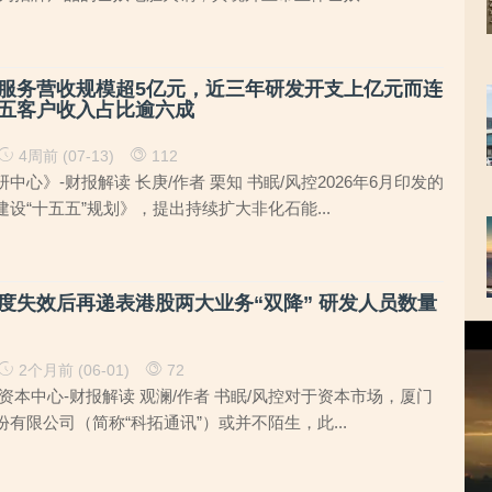
服务营收规模超5亿元，近三年研发开支上亿元而连
前五客户收入占比逾六成
4周前 (07-13)
112
中心》-财报解读 长庚/作者 栗知 书眠/风控2026年6月印发的
设“十五五”规划》，提出持续扩大非化石能...
度失效后再递表港股两大业务“双降” 研发人员数量
视
频
2个月前 (06-01)
72
播
资本中心-财报解读 观澜/作者 书眠/风控对于资本市场，厦门
放
有限公司（简称“科拓通讯”）或并不陌生，此...
器