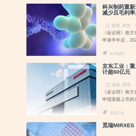
科兴制药重新
减少且毛利率
港股
,
研究
《金证研》南方资
申请半年后，20
科兴制药
京东工业：重
计超60亿元
港股
,
研究
《金证研》南方资本
申报港股上市的京
京东工业
觅瑞MIRXE