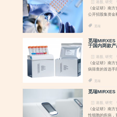
港股
,
研究
《金证研》南方资
公开招股集资金额超
觅瑞
觅瑞MIRXE
于国内两款产
港股
,
研究
《金证研》南方资
病筛查的首选手段
觅瑞
觅瑞MIRXE
港股
,
研究
《金证研》南方资
性细胞的疾病，胃