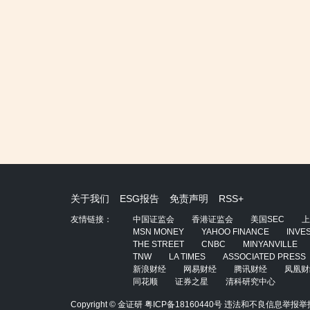
关于我们
ESG报告
免责声明
RSS+
友情链接：
中国证监会
香港证监会
美国SEC
上
MSN MONEY
YAHOO FINANCE
INVE
THE STREET
CNBC
MINYANVILLE
TNW
LA TIMES
ASSOCIATED PRESS
新浪财经
网易财经
腾讯财经
凤凰财
同花顺
证券之星
清科研究中心
Copyright © 金证研
粤ICP备18160440号
违法和不良信息举报举报电话：