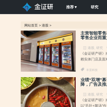
推荐▼
研究
网站首页
>
港股
>
主营智能零售
零售企业而重
港股
,
研究
《金证研产研》南
赖实体门店及面对
丰宜科技
业绩“双增”
降，广告及推
港股
,
研究
《金证研产研》南
以“毛肚+菌汤”