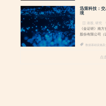
迅策科技：交
境
港股
,
研究
《金证研》南方资
股份有限公司（以
数据基础设施及
点