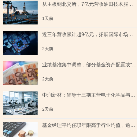
从主板到北交所，7亿元营收油田技术服务商两次撤单，募投项目必要性与核心技术竞争力遭“拷问”
1天前
近三年营收累计超9亿元，拓展国际市场背后外销收入合计六百余万元，辅导期间参与高校牵头的重点研发项目，大客户股东或与该高校人员“同名”
2天前
业绩基准集中调整，部分基金资产配置或“偏离”基准，最近一年末基金经理自持份额回落
2天前
中润新材：辅导十三期主营电子化学品与纳米材料 下游覆盖半导体与新能源电池赛道
2天前
基金经理平均任职年限高于行业均值，逾50只“迷你基”规模不足五千万元，半导体及芯片领涨背后相关主题新发基金或“寥寥”