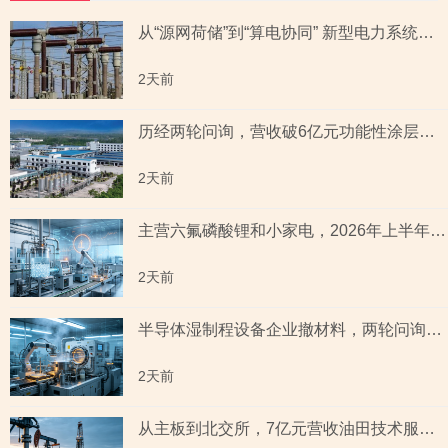
从“源网荷储”到“算电协同” 新型电力系统指数全景透视六大赛道
2天前
历经两轮问询，营收破6亿元功能性涂层材料企业“撤稿”，应收账款坏账计提充分性及销售费用率低于同行均值合理性遭“连环问”
2天前
主营六氟磷酸锂和小家电，2026年上半年预测盈利超2亿元，虚增收入被ST背后子公司未完成业绩承诺
2天前
半导体湿制程设备企业撤材料，两轮问询聚焦收入确认时点准确性，原材料采购公允性引关注
2天前
从主板到北交所，7亿元营收油田技术服务商两次撤单，募投项目必要性与核心技术竞争力遭“拷问”