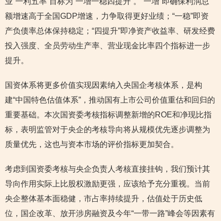
业“一利五率”目标为“一增一稳四提升”。“一增”即确保利润总
额增速高于全国GDP增速，力争取得更好业绩；“一稳”即资
产负债率总体保持稳定；“四提升”即净资产收益率、研发经费
投入强度、全员劳动生产率、营业现金比率四个指标进一步
提升。
国资体系将更多价值实现因素纳入央国企考核体系，是构
建“中国特色估值体系”，推动国有上市公司价值重估和回归的
重要基础。本次国资委考核指标调整新增的ROE和净现比指
标，表明监管对于央企的考核导向将从规模优先逐步调整为
质量优先，这也与资本市场的评价指标更加契合。
考虑到国资委考核与央企负责人考核直接挂钩，我们预计其
导向作用实际上比股权激励更强，应该给予充分重视。当前
央企整体基本面稳健，市占率持续提升，估值处于历史低
位，国企改革、放开涉房融资及今年“一带一路”峰会等因素有