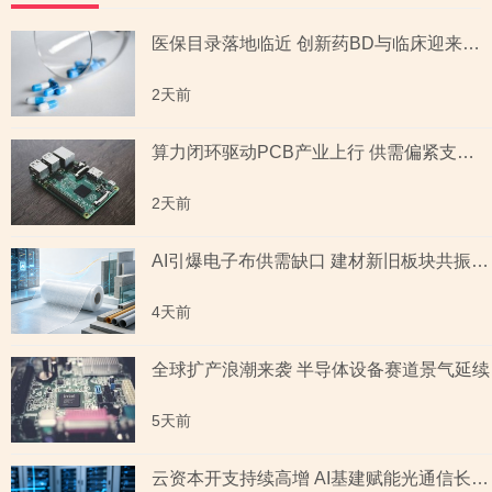
医保目录落地临近 创新药BD与临床迎来多重催化
2天前
算力闭环驱动PCB产业上行 供需偏紧支撑景气延续
2天前
AI引爆电子布供需缺口 建材新旧板块共振回暖
4天前
全球扩产浪潮来袭 半导体设备赛道景气延续
5天前
云资本开支持续高增 AI基建赋能光通信长期成长