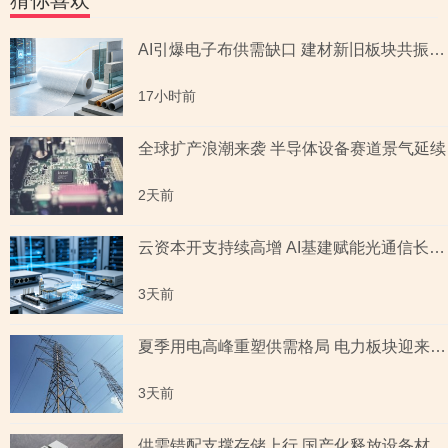
猜你喜欢
AI引爆电子布供需缺口 建材新旧板块共振回暖
17小时前
全球扩产浪潮来袭 半导体设备赛道景气延续
2天前
云资本开支持续高增 AI基建赋能光通信长期成长
3天前
夏季用电高峰重塑供需格局 电力板块迎来量价齐升
3天前
供需错配支撑存储上行 国产化释放设备材料红利