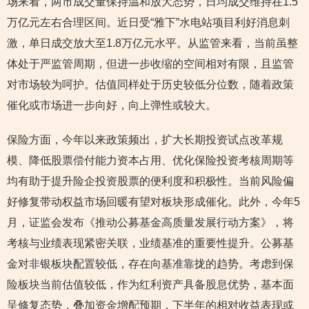
场来看，两市成交量保持温和放大态势，日均成交维持在1.5
万亿元左右合理区间。近日受“雅下”水电站项目利好消息刺
激，单日成交放大至1.8万亿元水平。从监管来看，当前虽整
体处于严监管周期，但进一步收缩的空间相对有限，且监管
对市场较为呵护。估值同样处于历史较低分位数，随着政策
催化或市场进一步向好，向上弹性或较大。
保险方面，今年以来政策频出，扩大长期投资试点改革规
模、降低股票偿付能力资本占用、优化保险投资考核周期等
均有助于提升险企投资股票的便利度和积极性。当前风险偏
好修复带动权益市场回暖有望对板块形成催化。此外，今年5
月，证监会发布《推动公募基金高质量发展行动方案》，将
考核与业绩表现紧密关联，业绩基准的重要性提升。公募基
金对非银板块配置较低，存在向基准靠拢的趋势。考虑到保
险板块当前估值较低，作为红利资产具备股息优势，基本面
呈修复态势，叠加资金增配预期，下半年的相对收益表现或