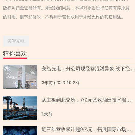
版权均归金证研所有。未经我们同意，不得对报告进行任何有悖原意
的引用、删节和修改，不得用于营利或用于未经允许的其它用途。
美智光电
猜你喜欢
美智光电：分公司现经营混淆异象 线下经销商的实控人“来自”关联方
3年前 (2023-10-23)
从主板到北交所，7亿元营收油田技术服务商两次撤单，募投项目必要性与核心技术竞争力遭“拷问”
1天前
近三年营收累计超9亿元，拓展国际市场背后外销收入合计六百余万元，辅导期间参与高校牵头的重点研发项目，大客户股东或与该高校人员“同名”