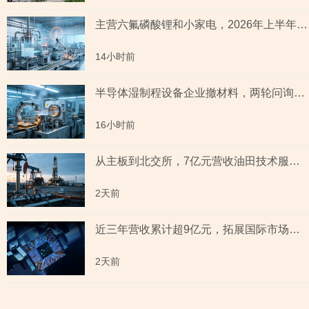
主营六氟磷酸锂和小家电，2026年上半年预测盈利超2亿元，虚增收入被ST背后子公司未完成业绩承诺
14小时前
半导体湿制程设备企业撤材料，两轮问询聚焦收入确认时点准确性，原材料采购公允性引关注
16小时前
从主板到北交所，7亿元营收油田技术服务商两次撤单，募投项目必要性与核心技术竞争力遭“拷问”
2天前
近三年营收累计超9亿元，拓展国际市场背后外销收入合计六百余万元，辅导期间参与高校牵头的重点研发项目，大客户股东或与该高校人员“同名”
2天前