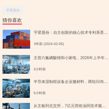
宇星股份
猜你喜欢
宇星股份：自主创新的核心技术专利系受让取得 自诩先进的酸洗工艺被列淘汰类
3年前 (2024-02-05)
主营六氟磷酸锂和小家电，2026年上半年预测盈利超2亿元，虚增收入被ST背后子公司未完成业绩承诺
3小时前
半导体湿制程设备企业撤材料，两轮问询聚焦收入确认时点准确性，原材料采购公允性引关注
5小时前
从主板到北交所，7亿元营收油田技术服务商两次撤单，募投项目必要性与核心技术竞争力遭“拷问”