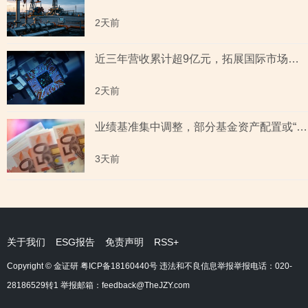
2天前
近三年营收累计超9亿元，拓展国际市场背后外销收入合计六百余万元，辅导期间参与高校牵头的重点研发项目，大客户股东或与该高校人员“同名”
2天前
业绩基准集中调整，部分基金资产配置或“偏离”基准，最近一年末基金经理自持份额回落
3天前
关于我们
ESG报告
免责声明
RSS+
Copyright © 金证研
粤ICP备18160440号
违法和不良信息举报举报电话：020-
28186529转1 举报邮箱：feedback@TheJZY.com