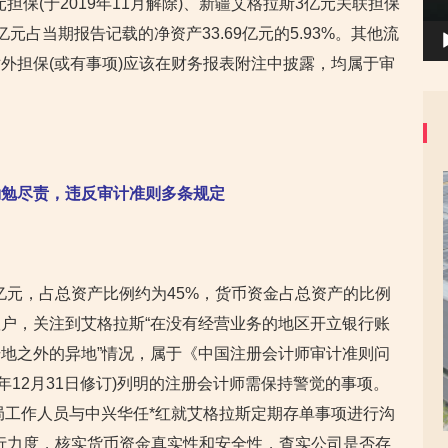
担保(于2019年11月解除)、新疆艾格拉斯3亿元关联担保
2亿元占当期报告记载的净资产33.69亿元的5.93%。其他流
外担保(或有事项)应该在财务报表附注中披露，均属于审
勤勉尽责，违反审计准则多条规定
6亿元，占总资产比例约为45%，货币资金占总资产的比例
户，关注到艾格拉斯“在没有经营业务的地区开立银行账
地之外的异地”情况，属于《中国注册会计师审计准则问
9年12月31日修订)列明的注册会计师需保持警觉的事项。
监局工作人员与中兴华任*红就艾格拉斯定期存单事项进行沟
行力度，核实货币资金真实性和安全性，查实公司是否存