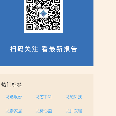
热门标签
龙迅股份
龙芯中科
龙磁科技
龙泰家居
龙标心燕
龙川东瑞