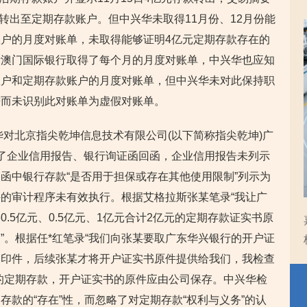
亿元转出至定期存款账户。但中兴华未取得11月份、12月份能
户的月度对账单，未取得能够证明4亿元定期存款存在的
斯澳门国际银行取得了每个月的月度对账单，中兴华也应知
账户和定期存款账户的月度对账单，但中兴华未对此保持职
进而未识别此对账单为虚假对账单。
华对北京指尖乾坤信息技术有限公司(以下简称指尖乾坤)广
了企业信用报告、银行询证函回函，企业信用报告未列示
函中银行存款“是否用于担保或存在其他使用限制”列示为
的审计程序未有效执行。根据艾格拉斯张某笔录“我让广
.5亿元、0.5亿元、1亿元合计2亿元的定期存款证实书原
”。根据任*红笔录“我们向张某要取广东华兴银行的开户证
复印件，后续张某才将开户证实书原件提供给我们，我检查
的定期存款，开户证实书的原件应由公司保存。中兴华检
款的“存在”性，而忽略了对定期存款“权利与义务”的认