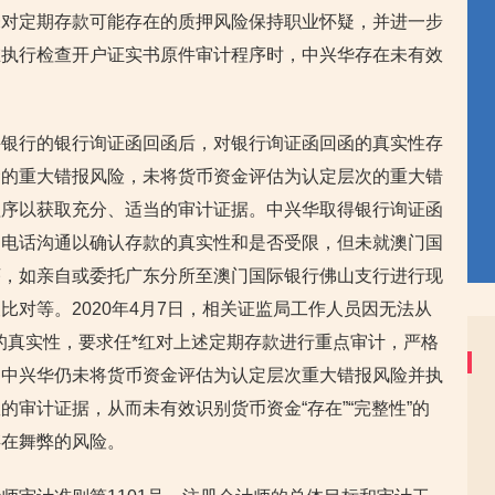
未对定期存款可能存在的质押风险保持职业怀疑，并进一步
在执行检查开户证实书原件审计程序时，中兴华存在未有效
兴银行的银行询证函回函后，对银行询证函回函的真实性存
金的重大错报风险，未将货币资金评估为认定层次的重大错
程序以获取充分、适当的审计证据。中兴华取得银行询证函
了电话沟通以确认存款的真实性和是否受限，但未就澳门国
序，如亲自或委托广东分所至澳门国际银行佛山支行进行现
对等。2020年4月7日，相关证监局工作人员因无法从
的真实性，要求任*红对上述定期存款进行重点审计，严格
，中兴华仍未将货币资金评估为认定层次重大错报风险并执
审计证据，从而未有效识别货币资金“存在”“完整性”的
存在舞弊的风险。