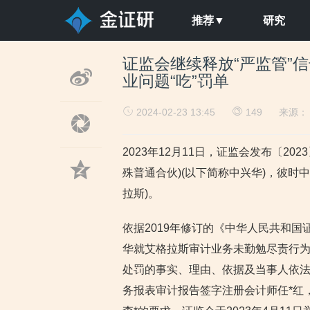
推荐▼
研究
证监会继续释放“严监管”
业问题“吃”罚单
2024-02-23 13:45
149
来源
2023年12月11日，证监会发布〔2
殊普通合伙)(以下简称中兴华)，彼时
拉斯)。
依据2019年修订的《中华人民共和国
华就艾格拉斯审计业务未勤勉尽责行
处罚的事实、理由、依据及当事人依法
务报表审计报告签字注册会计师任*红