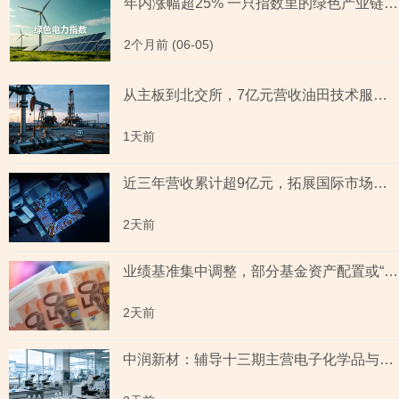
年内涨幅超25% 一只指数里的绿色产业链“拼图”
2个月前 (06-05)
从主板到北交所，7亿元营收油田技术服务商两次撤单，募投项目必要性与核心技术竞争力遭“拷问”
1天前
近三年营收累计超9亿元，拓展国际市场背后外销收入合计六百余万元，辅导期间参与高校牵头的重点研发项目，大客户股东或与该高校人员“同名”
2天前
业绩基准集中调整，部分基金资产配置或“偏离”基准，最近一年末基金经理自持份额回落
2天前
中润新材：辅导十三期主营电子化学品与纳米材料 下游覆盖半导体与新能源电池赛道