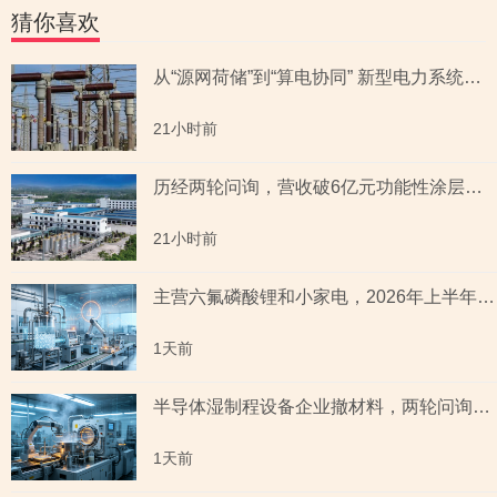
猜你喜欢
从“源网荷储”到“算电协同” 新型电力系统指数全景透视六大赛道
21小时前
历经两轮问询，营收破6亿元功能性涂层材料企业“撤稿”，应收账款坏账计提充分性及销售费用率低于同行均值合理性遭“连环问”
21小时前
主营六氟磷酸锂和小家电，2026年上半年预测盈利超2亿元，虚增收入被ST背后子公司未完成业绩承诺
1天前
半导体湿制程设备企业撤材料，两轮问询聚焦收入确认时点准确性，原材料采购公允性引关注
1天前