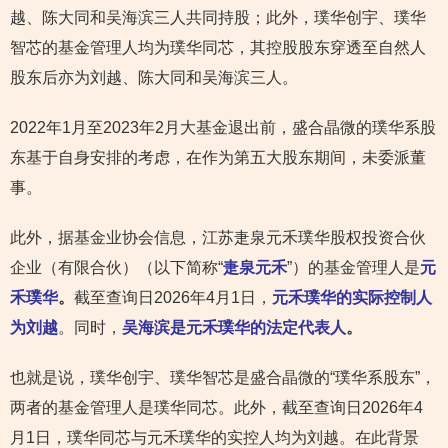
越、陈大同和吴海滨三人共同持股；此外，璞华创宇、璞华
智芯的基金管理人均为璞华同芯，其控股股东穿透至自然人
股东后亦为刘越、陈大同和吴海滨三人。
2022年1月至2023年2月大基金退出前，盛合晶微的璞华系股
东基于自身安排的考虑，在作为第五大股东期间，未委派董
事。
此外，据基金业协会信息，江苏疌泉元禾璞华股权投资合伙
企业（有限合伙）（以下简称“
疌泉元禾
”）的基金管理人是
元
禾璞华
。
截至查询日2026年4月1日，
元禾璞华的实际控制人
为刘越
。同时，
吴海滨是元禾璞华的法定代表人
。
也就是说，璞华创宇、璞华智芯是盛合晶微的“璞华系股东”，
两者的基金管理人是璞华同芯。此外，截至查询日2026年4
月1日，璞华同芯与元禾璞华的实控人均为刘越。在此背景