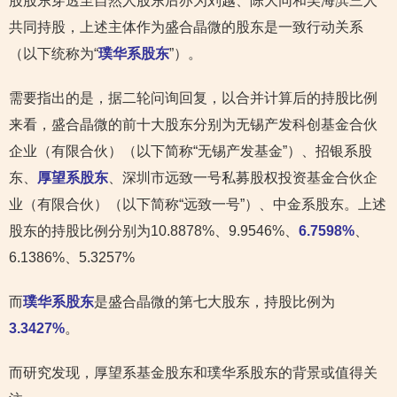
股股东穿透至自然人股东后亦为刘越、陈大同和吴海滨三人
共同持股，上述主体作为盛合晶微的股东是一致行动关系
（以下统称为“
璞华系股东
”）。
需要指出的是，据二轮问询回复，以合并计算后的持股比例
来看，盛合晶微的前十大股东分别为无锡产发科创基金合伙
企业（有限合伙）（以下简称“无锡产发基金”）、招银系股
东、
厚望系股东
、深圳市远致一号私募股权投资基金合伙企
业（有限合伙）（以下简称“远致一号”）、中金系股东。上述
股东的持股比例分别为10.8878%、9.9546%、
6.7598%
、
6.1386%、5.3257%
而
璞华系股东
是盛合晶微的第七大股东，持股比例为
3.3427%
。
而研究发现，厚望系基金股东和璞华系股东的背景或值得关