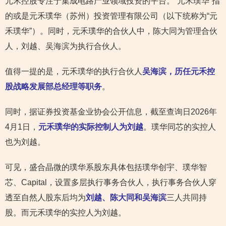
元禾控股专注于集成电路产业领域投资的平台。“元禾璞华”指
的或是元禾璞华（苏州）投资管理有限公司（以下统称为“元
禾璞华”）。同时，元禾璞华的合伙人中，陈大同为管理合伙
人，刘越、吴海滨为执行合伙人。
值得一提的是，元禾璞华的执行合伙人
吴海滨，历任元禾控
股战略发展部总经理等职务
。
同时，据证券投资基金业协会公开信息，截至查询日2026年
4月1日，
元禾璞华的实际控制人为刘越
。璞华同芯的实控人
也为刘越。
可见，盛合晶微的璞华系股东具体包括璞华创宇、璞华智
芯、Capital，设置多层执行事务合伙人，执行事务合伙人穿
透至自然人股东后均为
刘越、陈大同和吴海滨
三人共同持
股。而元禾璞华的实控人为刘越。