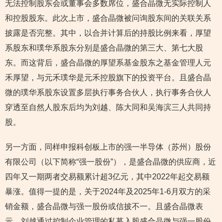
无法控制股东会或董事会多数席位，盛合晶微无实际控制人
和控股股东。此次上市，盛合晶微被问询股东间的关联关系
披露是否完整。其中，以合并计算后的持股比例来看，厚望
系股东和璞华系股东分别是盛合晶微的第三大、第七大股
东。而这背后，盛合晶微的厚望系基金股东之基金管理人元
禾厚望，与元禾璞华是元禾控股旗下的投资平台。且盛合晶
微的璞华系股东设置多层执行事务合伙人，执行事务合伙人
穿透至自然人股东后均为刘越、陈大同和吴海滨三人共同持
股。
另一方面，同样申报科创板上市的强一半导体（苏州）股份
有限公司（以下简称“强一股份”），是盛合晶微的供应商，近
四年又一期两者交易额累计超3亿元，其中2022年起交易额
暴涨。值得一提的是，关于2024年及2025年1-6月双方的采
销金额，盛合晶微与强一股份或信披不一。且盛合晶微表
示，刘越通过控制企业管理的私募入股盛合晶微与强一股份