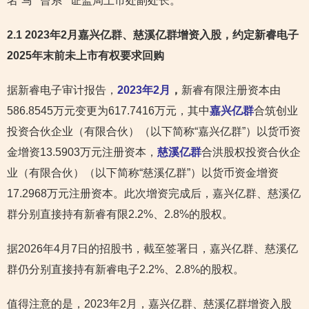
名“马*”曾系**证监局上市处副处长。
2.1 2023年2月嘉兴亿群、慈溪亿群增资入股，约定新睿电子
2025年末前未上市
有权要求回购
据新睿电子审计报告，
2023年2月
，
新睿有限注册资本由
586.8545万元变更为617.7416万元，其中
嘉兴亿群
合筑创业
投资合伙企业（有限合伙）（以下简称“嘉兴亿群”）以货币资
金增资13.5903万元注册资本，
慈溪亿群
合洪股权投资合伙企
业（有限合伙）（以下简称“慈溪亿群”）以货币资金增资
17.2968万元注册资本。此次增资完成后，嘉兴亿群、慈溪亿
群分别直接持有新睿有限2.2%、2.8%的股权。
据2026年4月7日的招股书，截至签署日，嘉兴亿群、慈溪亿
群仍分别直接持有新睿电子2.2%、2.8%的股权。
值得注意的是，2023年2月，嘉兴亿群、慈溪亿群增资入股