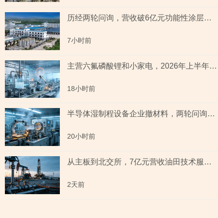
历经两轮问询，营收破6亿元功能性涂层材料企业“撤稿”，应收账款坏账计提充分性及销售费用率低于同行均值合理性遭“连环问”
7小时前
主营六氟磷酸锂和小家电，2026年上半年预测盈利超2亿元，虚增收入被ST背后子公司未完成业绩承诺
18小时前
半导体湿制程设备企业撤材料，两轮问询聚焦收入确认时点准确性，原材料采购公允性引关注
20小时前
从主板到北交所，7亿元营收油田技术服务商两次撤单，募投项目必要性与核心技术竞争力遭“拷问”
2天前