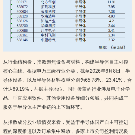
从行业结构看，指数聚焦设备与材料，构建半导体自主可控
核心主线。根据申万三级行业分类，截至2026年6月8日，半
导体设备、以及半导体材料权重分别为65.78%、23.41%，合
计达89.19%，占据主导地位。同时覆盖的行业涉及电子化学
品、垂直应用软件、其他专用设备等细分领域，共同构成了
服务于半导体主产业链的上下游环节。
从指数成分股业绩情况来看，受益于半导体国产自主可控进
程的深度推进以及订单集中释放，多家上市公司盈利情况良