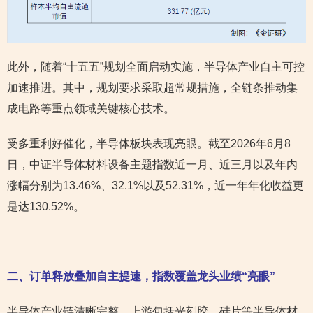
此外，随着“十五五”规划全面启动实施，半导体产业自主可控
加速推进。其中，规划要求采取超常规措施，全链条推动集
成电路等重点领域关键核心技术。
受多重利好催化，半导体板块表现亮眼。截至2026年6月8
日，中证半导体材料设备主题指数近一月、近三月以及年内
涨幅分别为13.46%、32.1%以及52.31%，近一年年化收益更
是达130.52%。
二、订单释放叠加自主提速，指数覆盖龙头业绩“亮眼”
半导体产业链清晰完整，上游包括光刻胶、硅片等半导体材