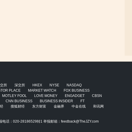
交所
深交所
HKEX
NYSE
NASDAQ
STOR PLACE
MARKET WATCH
FOX BUSINESS
MOTLEY FOOL
LOVE MONEY
ENGADGET
CBSN
CNN BUSINESS
BUSINESS INSIDER
FT
经
搜狐财经
东方财富
金融界
中金在线
和讯网
020-28186529转1 举报邮箱：feedback@TheJZY.com