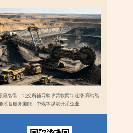
景隆智装：北交所辅导验收营收两年连涨 高端智
能装备服务国能、中煤等煤炭开采企业