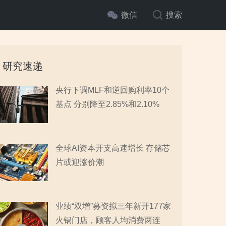
微信
搜索
研究速递
央行下调MLF和逆回购利率10个
基点 分别降至2.85%和2.10%
全球AI资本开支高速增长 存储芯
片或迎涨价潮
业绩“双增”募资拟三年新开177家
火锅门店，顾客人均消费两连