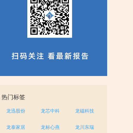
热门标签
龙迅股份
龙芯中科
龙磁科技
龙泰家居
龙标心燕
龙川东瑞