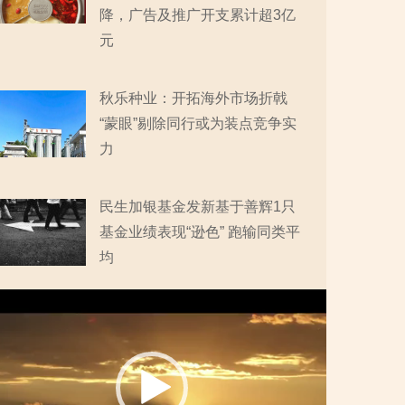
降，广告及推广开支累计超3亿
元
秋乐种业：开拓海外市场折戟
“蒙眼”剔除同行或为装点竞争实
力
民生加银基金发新基于善辉1只
基金业绩表现“逊色” 跑输同类平
均