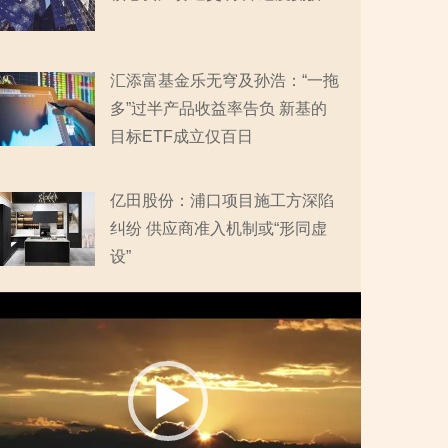
汇添富基金乐无穹及孙浩：“一拖
多”过半产品收益率告负 新基的
目标ETF成立仅百日
亿田股份：浦口项目施工方深陷
纠纷 供应商准入机制或“形同虚
设”