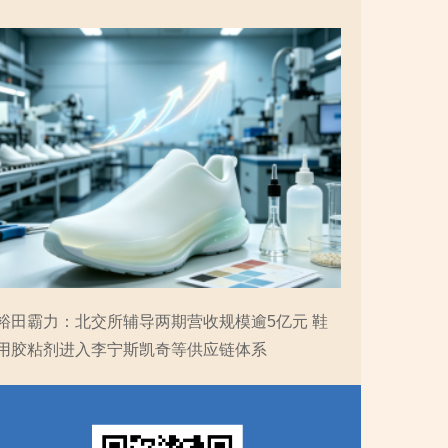
裕田霸力：北交所辅导两期营收规模逾5亿元 鞋
用胶粘剂进入李宁斯凯奇等供应链体系