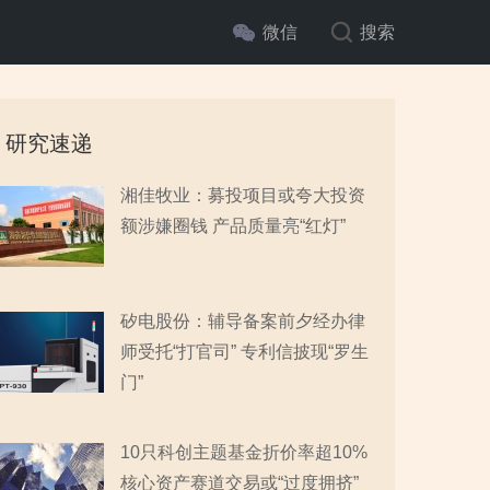
微信
搜索
研究速递
湘佳牧业：募投项目或夸大投资
额涉嫌圈钱 产品质量亮“红灯”
矽电股份：辅导备案前夕经办律
师受托“打官司” 专利信披现“罗生
门”
10只科创主题基金折价率超10%
核心资产赛道交易或“过度拥挤”