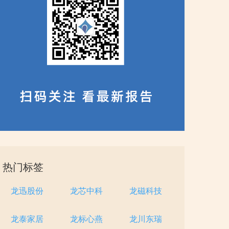
热门标签
龙迅股份
龙芯中科
龙磁科技
龙泰家居
龙标心燕
龙川东瑞