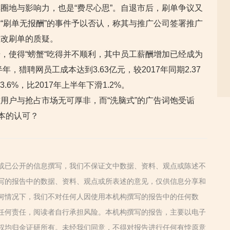
圈地与影响力，也是“费尽心思”。自退市后，刷单争议又
“刷单无报酬”的事件予以否认，称其与推广公司签署推广
难改刷单的质疑。
，使得“螃蟹“吃得并不顺利，其中员工薪酬增加已经成为
，猎聘网员工成本达到3.63亿元，较2017年同期2.37
.6%，比2017年上半年下滑1.2%。
用户与抢占市场无可厚非，而“洗脑式”的广告词饱受诟
本的认可？
或已公开的信息撰写，我们不保证文中数据、资料、观点或陈述不
写的报告中的数据、资料、观点或所表述的意见，仅供信息分享和
何情况下，我们不对任何人因使用本机构撰写的报告中的任何数
任何责任，阅读者自行承担风险。本机构撰写的报告，主要以电子
权均归金证研所有。未经我们同意，不得对报告进行任何有悖原意