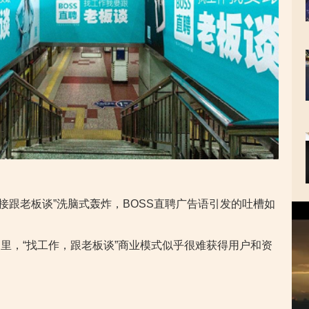
直接跟老板谈”洗脑式轰炸，BOSS直聘广告语引发的吐槽如
视
频
播
里，“找工作，跟老板谈”商业模式似乎很难获得用户和资
放
器