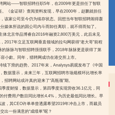
聘网站——智联招聘任职5年，在2009年更是担任了智联
卸任。《金证研》查阅资料发现，早在2000年，赵鹏就担任
事，该家公司至今仍为续存状态。回想当年智联招聘闹得轰
部分媒体所说的因公司内斗而卸任离职，就不得而知了。
主体北京华品博睿自2016年融资2,800万美元，此后未见
2017年立足互联网垂直领域的拉勾网获得“老大哥”前程
脉的脉脉与智联招聘强强联手，2018年脉脉更是获得了第
不容小歔。同年，猎聘网成功在港交所上市。
续下滑的趋势。2017年末，Analysys易观发布了《中国
20》，数据显示，未来三年，互联网招聘市场规模环比增长率
，招聘网站或许真的迎来了“高瓶颈”期。
第四季度财报，数据显示，第四季度实现营收36.1亿元，同
阅的付费用户数目同比增长4.4%，为历史最低同比增长。早
风波，其CEO许单单曾透露希望2019年冲击上市，而裁员
交出一份满意的“成绩单”呢？