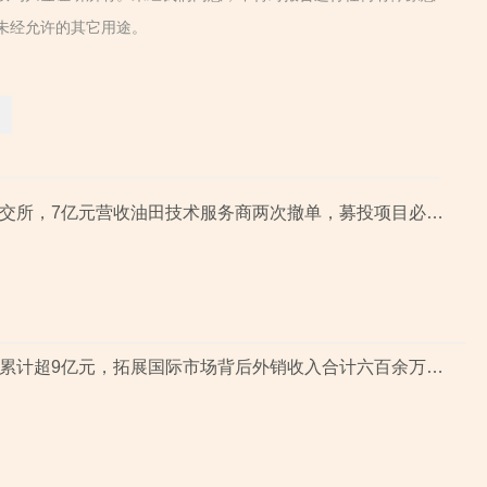
未经允许的其它用途。
从主板到北交所，7亿元营收油田技术服务商两次撤单，募投项目必要性与核心技术竞争力遭“拷问”
近三年营收累计超9亿元，拓展国际市场背后外销收入合计六百余万元，辅导期间参与高校牵头的重点研发项目，大客户股东或与该高校人员“同名”