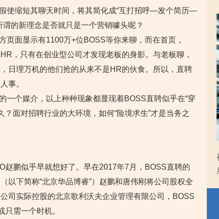
。假使缩短其聊天时间，将其简化成“互打招呼—发个简历—
所谓的新理念是否就只是一个营销噱头呢？
方页面显示有1100万+位BOSS等你来聊，而在首页，
HR，只有在创业型公司才发现老板的身影。与老板聊，
，日理万机的他们抢的从来不是HR的伙食。所以，直聘
于人事。
的一个媒介，以上种种现象都显现着BOSS直聘似乎在“穿
久？面对招聘行业的大环境，如何“险境求生”才是当务之
EO赵鹏似乎早就想好了。早在2017年7月，BOSS直聘的
（以下简称“北京华品博睿”）赵鹏和唐伟刚将公司股权全
公司实际控股的北京歌利沃夫企业管理有限公司，BOSS
市或只需一个时机。