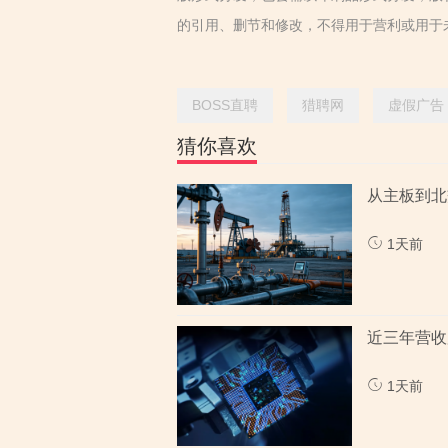
的引用、删节和修改，不得用于营利或用于
BOSS直聘
猎聘网
虚假广告
猜你喜欢
1天前
1天前