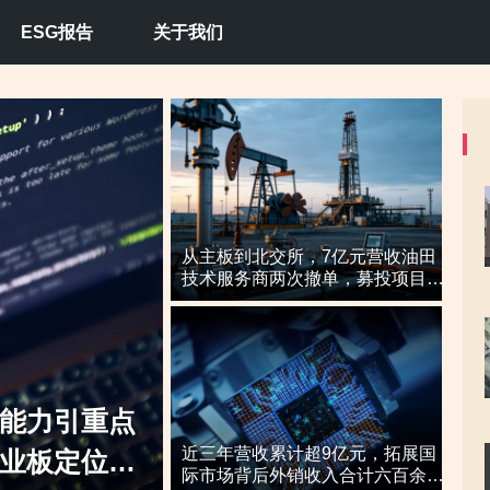
ESG报告
关于我们
从主板到北交所，7亿元营收油田
技术服务商两次撤单，募投项目必
要性与核心技术竞争力遭“拷问”
撤材料，技术创新是否依赖客
近三年营收累计超9亿元，拓展国
环境突变或拷问业务成长性
际市场背后外销收入合计六百余万