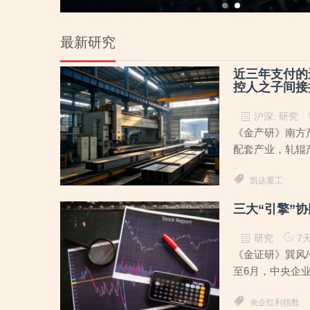
最新研究
近三年支付的
控人之子间接
沪深
,
研究
《金产研》南方产
配套产业，轧辊产
凯达重工
三大“引擎”
研究
7
《金证研》巽风/
至6月，中央企业
央企红利指数