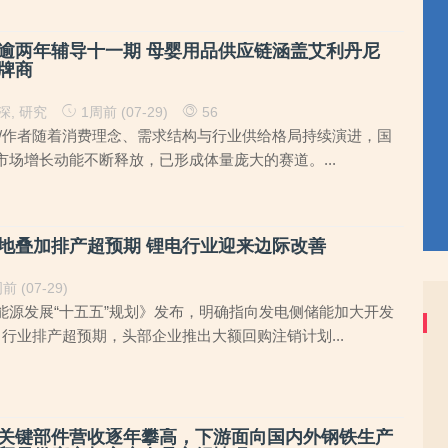
逾两年辅导十一期 母婴用品供应链涵盖艾利丹尼
牌商
深
,
研究
1周前 (07-29)
56
梧/作者随着消费理念、需求结构与行业供给格局持续演进，国
市场增长动能不断释放，已形成体量庞大的赛道。...
地叠加排产超预期 锂电行业迎来边际改善
前 (07-29)
能源发展“十五五”规划》发布，明确指向发电侧储能加大开发
行业排产超预期，头部企业推出大额回购注销计划...
关键部件营收逐年攀高，下游面向国内外钢铁生产