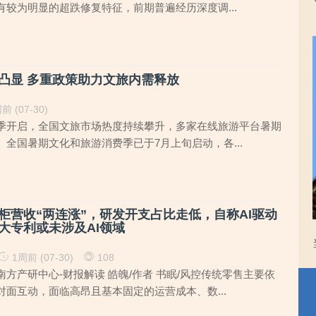
有较为明显的超跌修复特征，前期普遍经历深度调...
凸显 多重政策助力文旅内需释放
前 (07-30)
季开启，全国文旅市场热度持续攀升，多家在线旅游平台暑期
全国暑期文化和旅游消费季已于7月上旬启动，各...
柜营收“两连涨”，研发开支占比走低，自称AI驱动
大专利或未涉及AI领域
1周前 (07-30)
108
方产研中心-财报解读 皓魄/作者 书眠/风控传统零售主要依
面互动，面临高昂且基本固定的运营成本、数...