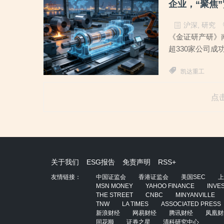
企业，“聚焦
沪深
,
研究
《金证研产研》南
超330家公司成
凯达重工
点
关于我们
ESG报告
免责声明
RSS+
友情链接：
中国证监会
香港证监会
美国SEC
上
MSN MONEY
YAHOO FINANCE
INVE
THE STREET
CNBC
MINYANVILLE
TNW
LA TIMES
ASSOCIATED PRESS
新浪财经
网易财经
腾讯财经
凤凰财
同花顺
证券之星
清科研究中心