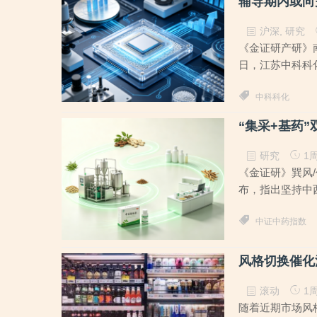
辅导期内或向
沪深
,
研究
《金证研产研》南方
日，江苏中科科化
中科科化
“集采+基药”
研究
1周
《金证研》巽风/
布，指出坚持中
中证中药指数
风格切换催化
滚动
1周
随着近期市场风