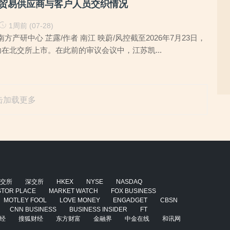
”贸易供应商与客户人员交织情况
1周前 (07-28)
方产研中心 芷露/作者 南江 映蔚/风控截至2026年7月23日，
功在北交所上市。在此前的审议会议中，江苏凯...
击加载更多
交所
深交所
HKEX
NYSE
NASDAQ
STOR PLACE
MARKET WATCH
FOX BUSINESS
MOTLEY FOOL
LOVE MONEY
ENGADGET
CBSN
CNN BUSINESS
BUSINESS INSIDER
FT
经
搜狐财经
东方财富
金融界
中金在线
和讯网