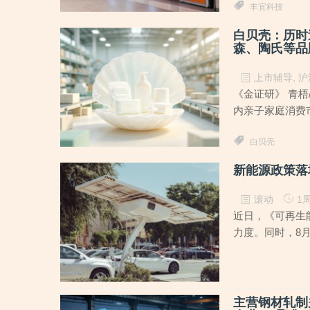
丰宜科技
白贝壳：历时
森、陶氏等品
上市辅导
,
沪
《金证研》 青
内亲子家庭消费
白贝壳
新能源政策落
滚动
1周
近日，《可再生
力度。同时，8月
主营钢材轧制