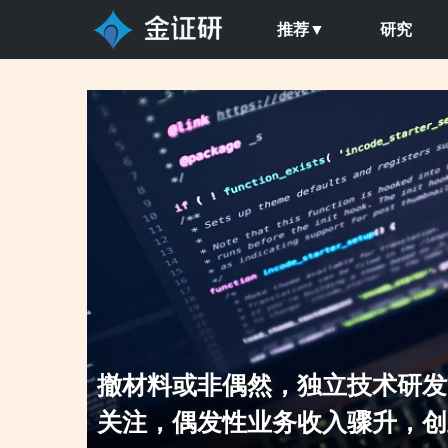
推荐▼
研究
技术研发能力引重点
“闯关”两年却
骤升，创业板定位之
户引关注，市场