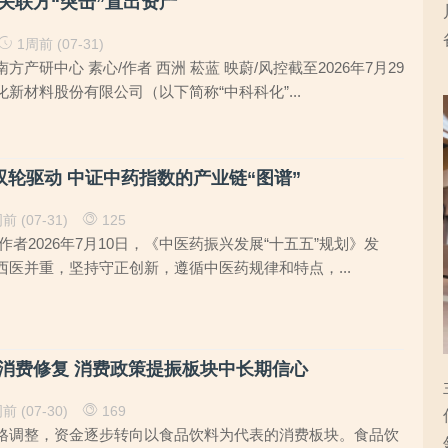
关联方“突击”置出资产
1周前 (07-31)
产研中心 素心/作者 西洲 菘蓝 映蔚/风控截至2026年7月29
新材料股份有限公司（以下简称“中科科化”...
双轮驱动 中证中药指数的产业链“图谱”
前 (07-31)
125
作者2026年7月10日，《中医药振兴发展“十五五”规划》发
西医并重，坚持守正创新，遵循中医药规律和特点，...
消费修复 消费政策提振板块中长期信心
前 (07-30)
169
格调整，资金逐步转向以食品饮料为代表的消费板块。食品饮