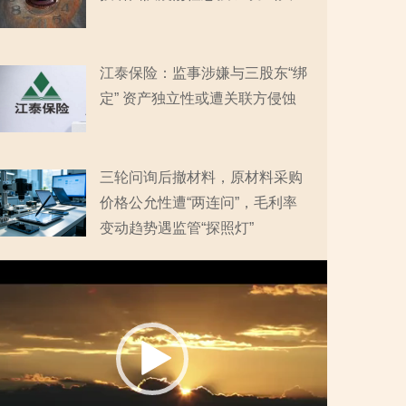
江泰保险：监事涉嫌与三股东“绑
定” 资产独立性或遭关联方侵蚀
三轮问询后撤材料，原材料采购
价格公允性遭“两连问”，毛利率
变动趋势遇监管“探照灯”