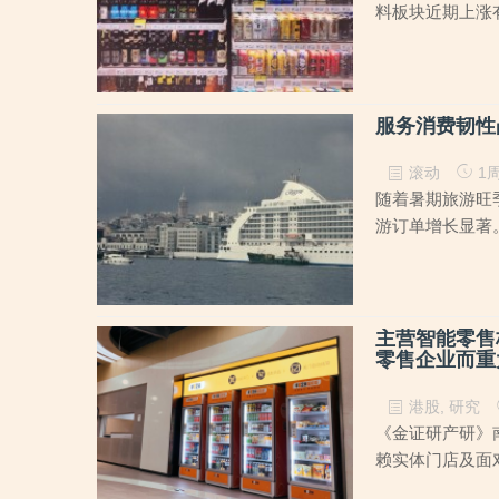
料板块近期上涨
服务消费韧性
滚动
1周
随着暑期旅游旺
游订单增长显著。
主营智能零售
零售企业而重
港股
,
研究
《金证研产研》南
赖实体门店及面对