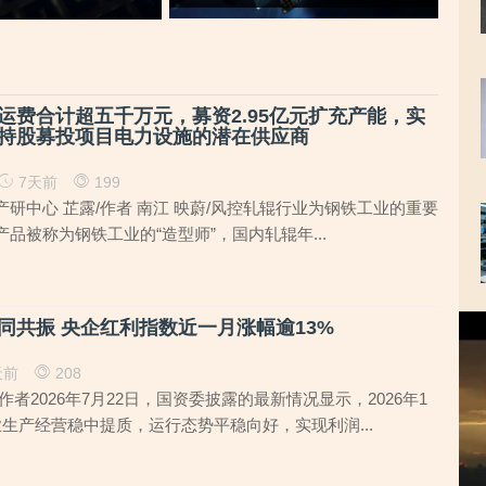
元，辅导期间参与高校牵头的重点
研发项目，大客户股东或与该高校
人员“同名”
运费合计超五千万元，募资2.95亿元扩充产能，实
持股募投项目电力设施的潜在供应商
7天前
199
研中心 芷露/作者 南江 映蔚/风控轧辊行业为钢铁工业的重要
品被称为钢铁工业的“造型师”，国内轧辊年...
视
协同共振 央企红利指数近一月涨幅逾13%
频
播
天前
208
放
作者2026年7月22日，国资委披露的最新情况显示，2026年1
器
生产经营稳中提质，运行态势平稳向好，实现利润...