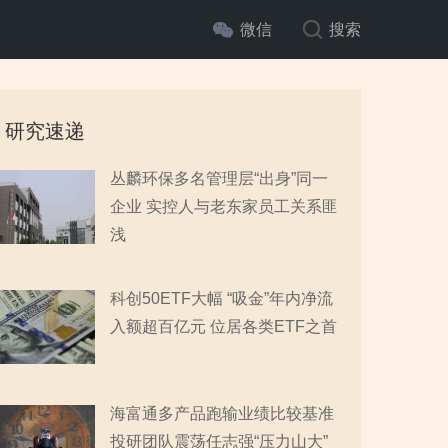
微信
搜索
研究速递
丛麟环保多名管理层“出身”同一
企业 实控人与老东家员工关系匪
浅
科创50ETF大幅 “吸金”年内净流
入额超百亿元 位居各类ETF之首
海富通多产品跑输业绩比较基准
投研团队震荡任志强“压力山大”