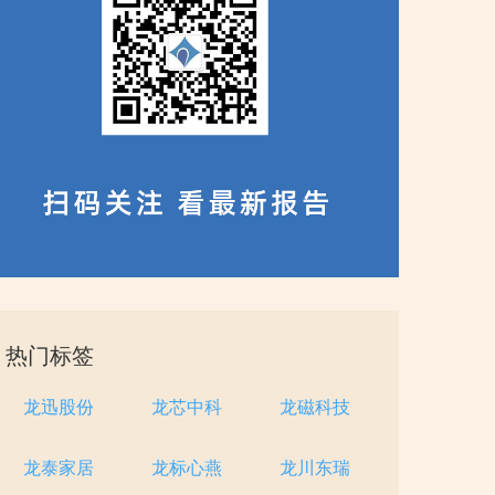
热门标签
龙迅股份
龙芯中科
龙磁科技
龙泰家居
龙标心燕
龙川东瑞