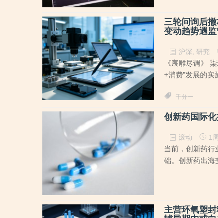
三轮问询后撤
变动趋势遇监
沪深
,
研究
《宸雕尽调》 柒
+消费”发展的实
千分一
创新药国际化
滚动
1周
当前，创新药行
础。创新药出海交
主营环氧塑封