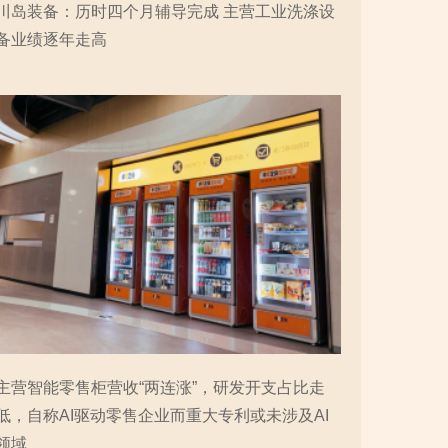
川岛装备：历时四个月辅导完成 主营工业洗涤设
备业绩逐年走高
主营智能零售柜营收“两连涨”，研发开支占比走
低，自称AI驱动零售企业而重大专利或未涉及AI
领域