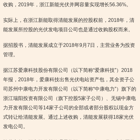
收购，2019年，浙江新能光伏并网容量实现增长56.36%。
实际上，在浙江新能取得清能发展的控股权前，2018年，清
能发展所控股的光伏发电项目公司也是通过收购股权而来。
据招股书，清能发展成立于2018年9月7日，主营业务为投资
管理。
据江苏爱康科技股份有限公司（以下简称“爱康科技”）2018
年报，2018年，爱康科技出售光伏电站资产包，其全资子公
司苏州中康电力开发有限公司（以下简称“中康电力”）旗下的
浙江瑞阳投资有限公司（旗下控股5家子公司）、无锡中康电
力开发有限公司等14家子公司的全部或者部分股权以现金方
式转让给清能发展。通过上述收购，清能发展获得18家光伏
发电公司。