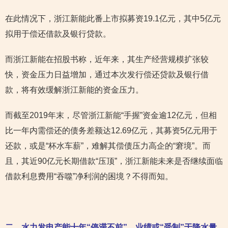
在此情况下，浙江新能此番上市拟募资19.1亿元，其中5亿元
拟用于偿还借款及银行贷款。
而浙江新能在招股书称，近年来，其生产经营规模扩张较
快，资金压力日益增加，通过本次发行偿还贷款及银行借
款，将有效缓解浙江新能的资金压力。
而截至2019年末，尽管浙江新能“手握”资金逾12亿元，但相
比一年内需偿还的债务差额达12.69亿元，其募资5亿元用于
还款，或是“杯水车薪”，难解其偿债压力高企的“窘境”。而
且，其近90亿元长期借款“压顶”，浙江新能未来是否继续面临
借款利息费用“吞噬”净利润的困境？不得而知。
二、水力发电产能十年“停滞不前”，业绩或“受制”于降水量