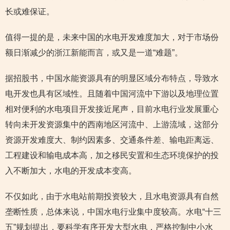
长或难保证。
值得一提的是，未来中国的水电开发难度加大，对于市场份
额日渐减少的浙江新能而言，或又是一道“难题”。
据招股书，中国水能资源具有的明显区域分布特点，导致水
电开发也具有区域性。且随着中国河流中下游以及地理位置
相对便利的水电项目开发接近尾声，目前水电行业发展重心
转向未开发资源集中的西南地区河流中、上游流域，这部分
资源开发难度大、制约因素多、交通条件差、输电距离远、
工程建设和输电成本高，加之移民安置和生态环境保护的投
入不断加大，水电的开发成本变高。
不仅如此，由于水电站前期投资较大，且水电资源具有自然
垄断性质，总体来说，中国水电行业集中度较高。水电“十三
五”规划提出，要科学有序开发大型水电，严格控制中小水