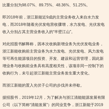
比重分别为98.07%、89.75%、48.36%、51.25%。
即2018年前，浙江新能近9成的主营业务收入来自水力发
电，而2018年随着光伏发电营收骤增，水力发电、光伏发电
收入分别占其主营业务收入的“半壁江山”。
对此招股书解释称，因本次收购新增业务为光伏发电业务，
浙江新能收购前主营业务为水力发电、光伏发电、风力发电
等可再生能源项目的投资、开发、建设和运营管理，因此新
增业务与收购前业务具有高度相关性，该项非同一控制下的
收购行为，未引起浙江新能主营业务发生重大变化。
而浙江新能的置入光伏子公司的步伐并未停歇。
据招股书，2019年12月，为了解决与浙江清能能源发展有限
公司（以下简称“清能发展”）的同业竞争，浙江新能于2019