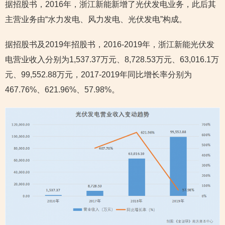
据招股书，2016年，浙江新能新增了光伏发电业务，此后其
主营业务由“水力发电、风力发电、光伏发电”构成。
据招股书及2019年招股书，2016-2019年，浙江新能光伏发
电营业收入分别为1,537.37万元、8,728.53万元、63,016.1万
元、99,552.88万元，2017-2019年同比增长率分别为
467.76%、621.96%、57.98%。