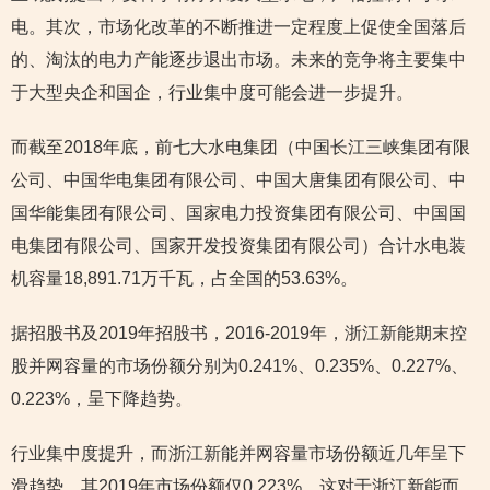
电。其次，市场化改革的不断推进一定程度上促使全国落后
的、淘汰的电力产能逐步退出市场。未来的竞争将主要集中
于大型央企和国企，行业集中度可能会进一步提升。
而截至2018年底，前七大水电集团（中国长江三峡集团有限
公司、中国华电集团有限公司、中国大唐集团有限公司、中
国华能集团有限公司、国家电力投资集团有限公司、中国国
电集团有限公司、国家开发投资集团有限公司）合计水电装
机容量18,891.71万千瓦，占全国的53.63%。
据招股书及2019年招股书，2016-2019年，浙江新能期末控
股并网容量的市场份额分别为0.241%、0.235%、0.227%、
0.223%，呈下降趋势。
行业集中度提升，而浙江新能并网容量市场份额近几年呈下
滑趋势，其2019年市场份额仅0.223%，这对于浙江新能而