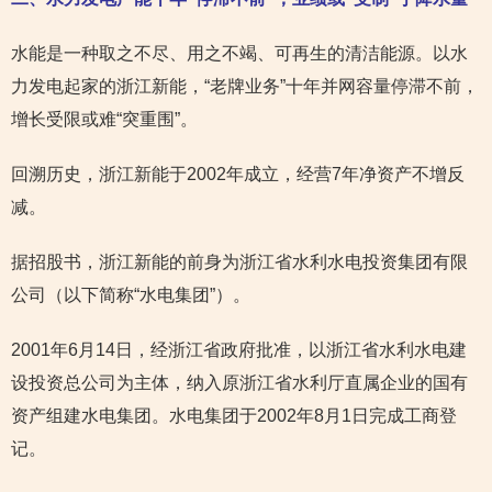
水能是一种取之不尽、用之不竭、可再生的清洁能源。以水
力发电起家的浙江新能，“老牌业务”十年并网容量停滞不前，
增长受限或难“突重围”。
回溯历史，浙江新能于2002年成立，经营7年净资产不增反
减。
据招股书，浙江新能的前身为浙江省水利水电投资集团有限
公司（以下简称“水电集团”）。
2001年6月14日，经浙江省政府批准，以浙江省水利水电建
设投资总公司为主体，纳入原浙江省水利厅直属企业的国有
资产组建水电集团。水电集团于2002年8月1日完成工商登
记。