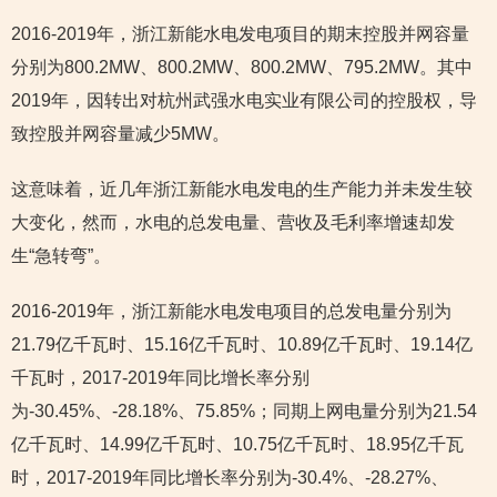
2016-2019年，浙江新能水电发电项目的期末控股并网容量
分别为800.2MW、800.2MW、800.2MW、795.2MW。其中
2019年，因转出对杭州武强水电实业有限公司的控股权，导
致控股并网容量减少5MW。
这意味着，近几年浙江新能水电发电的生产能力并未发生较
大变化，然而，水电的总发电量、营收及毛利率增速却发
生“急转弯”。
2016-2019年，浙江新能水电发电项目的总发电量分别为
21.79亿千瓦时、15.16亿千瓦时、10.89亿千瓦时、19.14亿
千瓦时，2017-2019年同比增长率分别
为-30.45%、-28.18%、75.85%；同期上网电量分别为21.54
亿千瓦时、14.99亿千瓦时、10.75亿千瓦时、18.95亿千瓦
时，2017-2019年同比增长率分别为-30.4%、-28.27%、