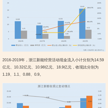
2016-2019年，浙江新能经营活动现金流入小计分别为14.59
亿元、10.32亿元、10.98亿元、18.9亿元，收现比分别为
1.19、1.1、0.88、0.9。