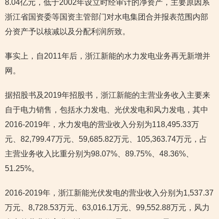
8.04亿元，低于2002年设立时经审计的净资产，主要原因系
浙江省国资委等国资主管部门对水电集团合并报表范围内部
分资产予以核减以及分配利润所致。
事实上，自2011年后，浙江新能的水力发电业务再无新增并
网。
据招股书及2019年招股书，浙江新能的主营业务收入主要来
自于电力销售，包括水力发电、光伏发电和风力发电，其中
2016-2019年，水力发电的营业收入分别为118,495.33万
元、82,799.47万元、59,685.82万元、105,363.74万元，占
主营业务收入比重分别为98.07%、89.75%、48.36%、
51.25%。
2016-2019年，浙江新能光伏发电的营业收入分别为1,537.37
万元、8,728.53万元、63,016.1万元、99,552.88万元，风力