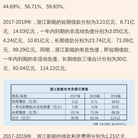
44.69%、56.71%、59.83%。
2017-2019年，浙江新能的短期借款分别为3.21亿元、6.71亿
元、14.03亿元，一年内到期的非流动负债分别为3.05亿元、
4.24亿元、10.81亿元，长期借款分别为23.74亿元、71.09亿
元、89.29亿元。同期，浙江新能的有息负债，即短期借款、
一年内到期的非流动负债、长期借款三项合计分别为30亿
元、82.04亿元、114.12亿元。
2017-2019年，浙江新能的借款利息费用分别为1.21亿元、