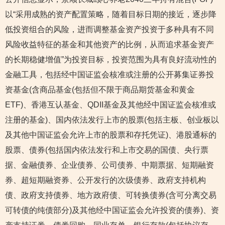
以“采用成熟的资产配置策略，随着目标日期的接近，逐步降
低投资组合的风险，进而调整基金资产投资于多种具有不同
风险收益特征的基金和其他资产的比例，从而追求基金资产
的长期稳健增值”为投资目标，投资范围为具有良好流动性的
金融工具，包括经中国证监会核准或注册的公开募集证券投
资基金(含商品基金(包括但不限于商品期货基金和黄金
ETF)、香港互认基金、QDII基金及其他经中国证监会核准或
注册的基金)、国内依法发行上市的股票(包括主板、创业板以
及其他中国证监会允许上市的股票和存托凭证)、港股通标的
股票、债券(包括国内依法发行和上市交易的国债、央行票
据、金融债券、企业债券、公司债券、中期票据、短期融资
券、超短期融资券、公开发行的次级债券、政府支持机构
债、政府支持债券、地方政府债、可转换债券(含可分离交易
可转债的纯债部分)及其他经中国证监会允许投资的债券)、资