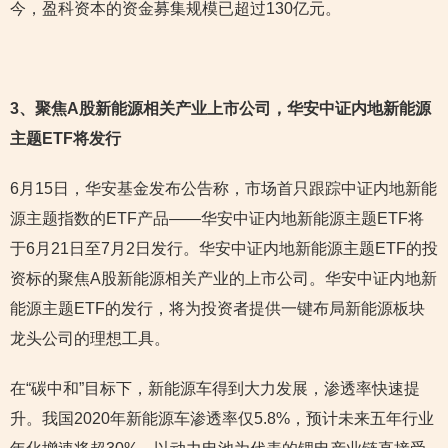
今，盈科资本的资金募集规模已超过130亿元。
3
、聚焦A股新能源相关产业上市公司，华安中证内地新能源
主题ETF将发行
6月15日，华安基金发布公告称，市场首只跟踪中证内地新能
源主题指数的ETF产品——华安中证内地新能源主题ETF将
于6月21日至7月2日发行。华安中证内地新能源主题ETF的投
资标的聚焦A股新能源相关产业的上市公司。华安中证内地新
能源主题ETF的发行，将为投资者提供一键布局新能源板块
龙头公司的理想工具。
在“碳中和”目标下，新能源车得到大力发展，渗透率快速提
升。我国2020年新能源车渗透率仅5.8%，预计未来五年行业