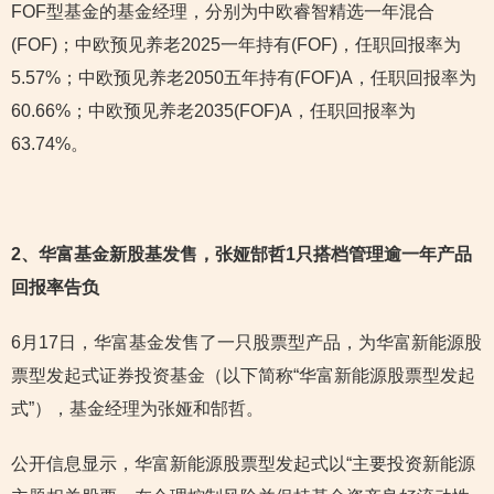
FOF型基金的基金经理，分别为中欧睿智精选一年混合
(FOF)；中欧预见养老2025一年持有(FOF)，任职回报率为
5.57%；中欧预见养老2050五年持有(FOF)A，任职回报率为
60.66%；中欧预见养老2035(FOF)A，任职回报率为
63.74%。
2
、华富基金新股基发售，张娅郜哲1只搭档管理逾一年产品
回报率告负
6月17日，华富基金发售了一只股票型产品，为华富新能源股
票型发起式证券投资基金（以下简称“华富新能源股票型发起
式”），基金经理为张娅和郜哲。
公开信息显示，华富新能源股票型发起式以“主要投资新能源