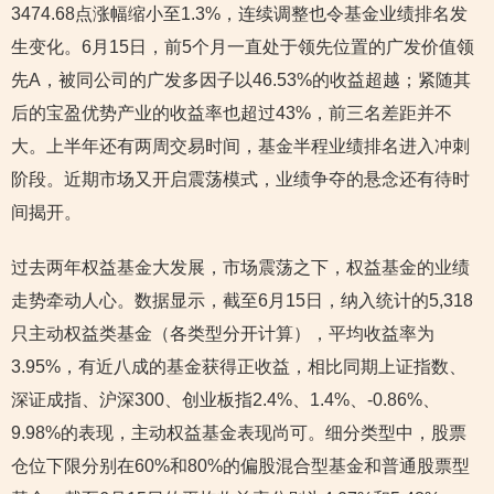
3474.68点涨幅缩小至1.3%，连续调整也令基金业绩排名发
生变化。6月15日，前5个月一直处于领先位置的广发价值领
先A，被同公司的广发多因子以46.53%的收益超越；紧随其
后的宝盈优势产业的收益率也超过43%，前三名差距并不
大。上半年还有两周交易时间，基金半程业绩排名进入冲刺
阶段。近期市场又开启震荡模式，业绩争夺的悬念还有待时
间揭开。
过去两年权益基金大发展，市场震荡之下，权益基金的业绩
走势牵动人心。数据显示，截至6月15日，纳入统计的5,318
只主动权益类基金（各类型分开计算），平均收益率为
3.95%，有近八成的基金获得正收益，相比同期上证指数、
深证成指、沪深300、创业板指2.4%、1.4%、-0.86%、
9.98%的表现，主动权益基金表现尚可。细分类型中，股票
仓位下限分别在60%和80%的偏股混合型基金和普通股票型