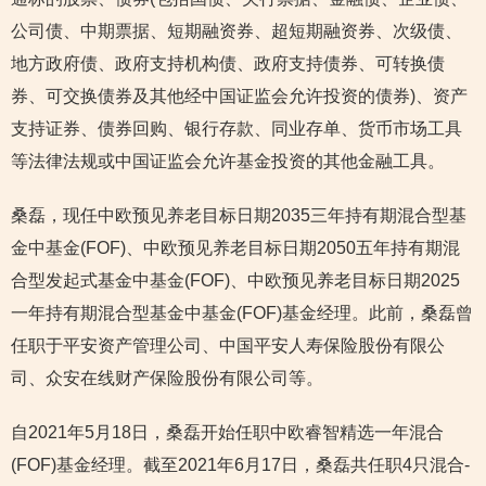
公司债、中期票据、短期融资券、超短期融资券、次级债、
地方政府债、政府支持机构债、政府支持债券、可转换债
券、可交换债券及其他经中国证监会允许投资的债券)、资产
支持证券、债券回购、银行存款、同业存单、货币市场工具
等法律法规或中国证监会允许基金投资的其他金融工具。
桑磊，现任中欧预见养老目标日期2035三年持有期混合型基
金中基金(FOF)、中欧预见养老目标日期2050五年持有期混
合型发起式基金中基金(FOF)、中欧预见养老目标日期2025
一年持有期混合型基金中基金(FOF)基金经理。此前，桑磊曾
任职于平安资产管理公司、中国平安人寿保险股份有限公
司、众安在线财产保险股份有限公司等。
自2021年5月18日，桑磊开始任职中欧睿智精选一年混合
(FOF)基金经理。截至2021年6月17日，桑磊共任职4只混合-