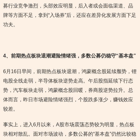
募行业竞争激烈，头部效应明显，后入者或会面临渠道、品
牌等方面不足，拿到“入场券”后，还应在差异化发展方面下足
功夫。
4
、前期热点板块退潮避险情绪强，多数公募仍稳守“基本盘”
6月16日早间，前期热点板块退潮，鸿蒙概念股延续颓势，锂
电股全线走弱，半导体板块逆势走高。午后股指延续下行态
势，汽车板块走弱，鸿蒙概念股回暖，券商股逆势拉升。总
体而言，昨日市场避险情绪强烈，个股跌多涨少，赚钱效应
较差。
事实上，进入6月以来，A股市场震荡态势较为明显，热点板
块相对散乱。面对市场波动，多数公募的“基本盘”仍然比较稳