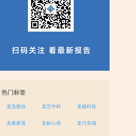
热门标签
龙迅股份
龙芯中科
龙磁科技
龙泰家居
龙标心燕
龙川东瑞