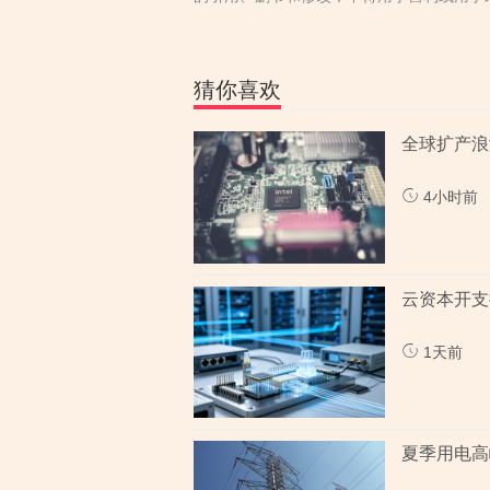
猜你喜欢
全球扩产浪
4小时前
云资本开支
1天前
夏季用电高