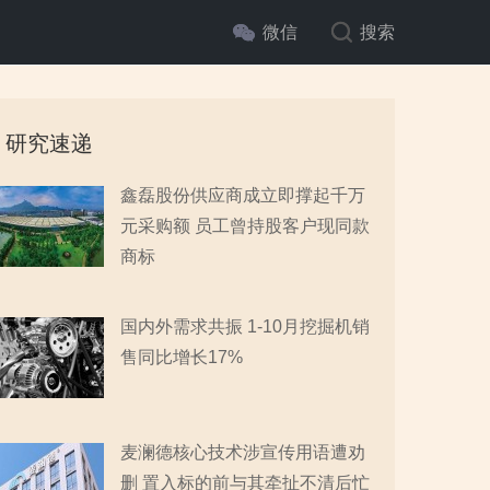
微信
搜索
研究速递
鑫磊股份供应商成立即撑起千万
元采购额 员工曾持股客户现同款
商标
国内外需求共振 1-10月挖掘机销
售同比增长17%
麦澜德核心技术涉宣传用语遭劝
删 置入标的前与其牵扯不清后忙