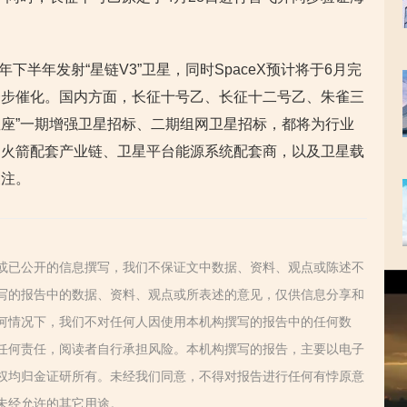
6年下半年发射“星链V3”卫星，同时SpaceX预计将于6月完
一步催化。国内方面，长征十号乙、长征十二号乙、朱雀三
星座”一期增强卫星招标、二期组网卫星招标，都将为行业
。火箭配套产业链、卫星平台能源系统配套商，以及卫星载
关注。
或已公开的信息撰写，我们不保证文中数据、资料、观点或陈述不
视
写的报告中的数据、资料、观点或所表述的意见，仅供信息分享和
频
播
何情况下，我们不对任何人因使用本机构撰写的报告中的任何数
放
任何责任，阅读者自行承担风险。本机构撰写的报告，主要以电子
器
权均归金证研所有。未经我们同意，不得对报告进行任何有悖原意
未经允许的其它用途。