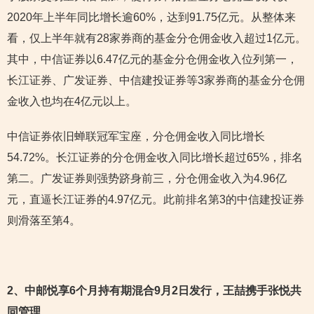
2020年上半年同比增长逾60%，达到91.75亿元。从整体来
看，仅上半年就有28家券商的基金分仓佣金收入超过1亿元。
其中，中信证券以6.47亿元的基金分仓佣金收入位列第一，
长江证券、广发证券、中信建投证券等3家券商的基金分仓佣
金收入也均在4亿元以上。
中信证券依旧蝉联冠军宝座，分仓佣金收入同比增长
54.72%。长江证券的分仓佣金收入同比增长超过65%，排名
第二。广发证券则强势跻身前三，分仓佣金收入为4.96亿
元，直逼长江证券的4.97亿元。此前排名第3的中信建投证券
则滑落至第4。
2
、中邮悦享6个月持有期混合9月2日发行，王喆携手张悦共
同管理