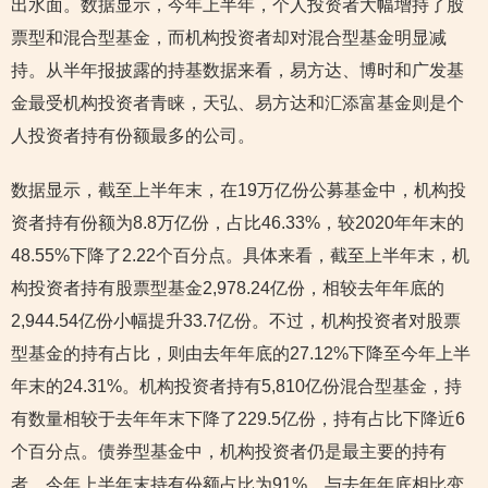
出水面。数据显示，今年上半年，个人投资者大幅增持了股
票型和混合型基金，而机构投资者却对混合型基金明显减
持。从半年报披露的持基数据来看，易方达、博时和广发基
金最受机构投资者青睐，天弘、易方达和汇添富基金则是个
人投资者持有份额最多的公司。
数据显示，截至上半年末，在19万亿份公募基金中，机构投
资者持有份额为8.8万亿份，占比46.33%，较2020年年末的
48.55%下降了2.22个百分点。具体来看，截至上半年末，机
构投资者持有股票型基金2,978.24亿份，相较去年年底的
2,944.54亿份小幅提升33.7亿份。不过，机构投资者对股票
型基金的持有占比，则由去年年底的27.12%下降至今年上半
年末的24.31%。机构投资者持有5,810亿份混合型基金，持
有数量相较于去年年末下降了229.5亿份，持有占比下降近6
个百分点。债券型基金中，机构投资者仍是最主要的持有
者，今年上半年末持有份额占比为91%，与去年年底相比变