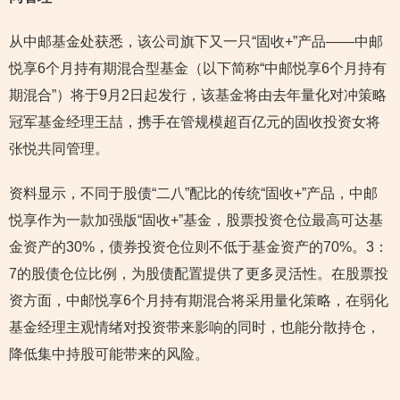
从中邮基金处获悉，该公司旗下又一只“固收+”产品——中邮
悦享6个月持有期混合型基金（以下简称“中邮悦享6个月持有
期混合”）将于9月2日起发行，该基金将由去年量化对冲策略
冠军基金经理王喆，携手在管规模超百亿元的固收投资女将
张悦共同管理。
资料显示，不同于股债“二八”配比的传统“固收+”产品，中邮
悦享作为一款加强版“固收+”基金，股票投资仓位最高可达基
金资产的30%，债券投资仓位则不低于基金资产的70%。3：
7的股债仓位比例，为股债配置提供了更多灵活性。在股票投
资方面，中邮悦享6个月持有期混合将采用量化策略，在弱化
基金经理主观情绪对投资带来影响的同时，也能分散持仓，
降低集中持股可能带来的风险。