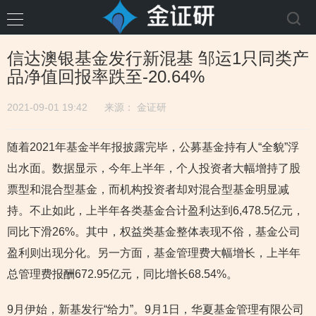
信达澳银基金发行新混基 邹运1只同类产
品净值回报率跌至-20.64%
2021-09-01 19:42
来源：
金证研
随着2021年基金半年报披露完毕，公募基金持有人“全貌”浮
出水面。数据显示，今年上半年，个人投资者大幅增持了股
票型和混合型基金，而机构投资者却对混合型基金明显减
持。不止如此，上半年各类基金合计盈利达到6,478.5亿元，
同比下滑26%。其中，权益类基金整体表现不俗，基金公司
盈利则出现分化。另一方面，基金管理费大幅增长，上半年
总管理费报酬672.95亿元，同比增长68.54%。
9月伊始，新基发行“给力”。9月1日，华夏基金管理有限公司