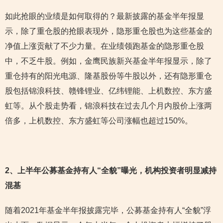
如此抢眼的业绩是如何取得的？最新披露的基金半年报显
示，除了重仓股的抢眼表现外，隐形重仓股也为这些基金的
净值上涨贡献了不少力量。在业绩领跑基金的隐形重仓股
中，不乏牛股。例如，金鹰民族新兴基金半年报显示，除了
重仓持有的阳光电源、隆基股份等牛股以外，还有隐形重仓
股包括锦浪科技、赣锋锂业、亿纬锂能、上机数控、东方盛
虹等。从个股走势看，锦浪科技在过去几个月内股价上涨两
倍多，上机数控、东方盛虹等公司涨幅也超过150%。
2
、上半年公募基金持有人“全貌”曝光，机构投资者明显减持
混基
随着2021年基金半年报披露完毕，公募基金持有人“全貌”浮