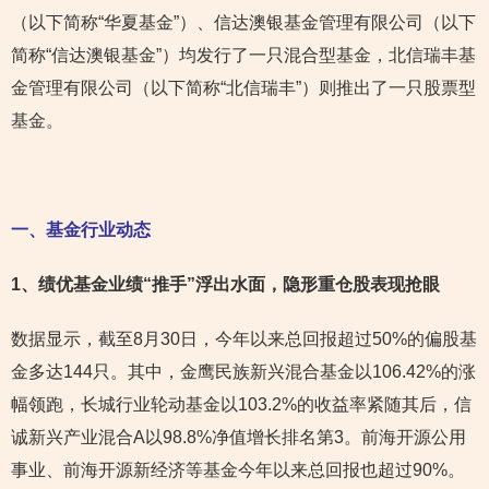
（以下简称“华夏基金”）、信达澳银基金管理有限公司（以下
简称“信达澳银基金”）均发行了一只混合型基金，北信瑞丰基
金管理有限公司（以下简称“北信瑞丰”）则推出了一只股票型
基金。
一、基金行业动态
1
、绩优基金业绩“推手”浮出水面，隐形重仓股表现抢眼
数据显示，截至8月30日，今年以来总回报超过50%的偏股基
金多达144只。其中，金鹰民族新兴混合基金以106.42%的涨
幅领跑，长城行业轮动基金以103.2%的收益率紧随其后，信
诚新兴产业混合A以98.8%净值增长排名第3。前海开源公用
事业、前海开源新经济等基金今年以来总回报也超过90%。