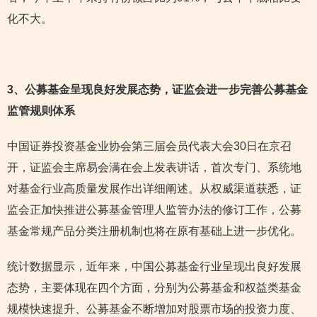
化不大。
3
、公募基金呈现良好发展态势，证监会进一步完善公募基金
监管规则体系
中国证券投资基金业协会第三届会员代表大会30日在京召
开，证监会主席易会满在会上发表讲话，首次专门、系统地
对基金行业高质量发展作出详细阐述。从权威渠道获悉，证
监会正加快推进公募基金管理人监管办法的修订工作，公募
基金常规产品分类注册机制也将在原有基础上进一步优化。
统计数据显示，近年来，中国公募基金行业呈现出良好发展
态势，主要体现在四个方面，分别为公募基金和权益类基金
规模快速提升、公募基金不断增加对股票市场的投资力度、