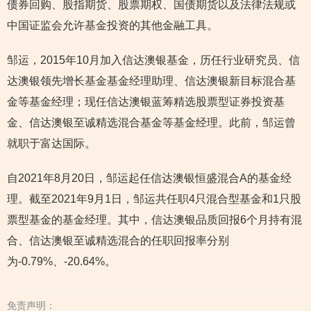
债券回购、股指期货、股票期权、国债期货以及法律法规或
中国证监会允许基金投资的其他金融工具。
邹运，2015年10月加入信达澳银基金，历任行业研究员、信
达澳银领先增长基金基金经理助理、信达澳银新目标混合基
金等基金经理；现任信达澳银蓝筹精选股票型证券投资基
金、信达澳银至诚精选混合基金等基金经理。此前，邹运曾
就职于富达国际。
自2021年8月20日，邹运起任信达澳银恒盛混合A的基金经
理。截至2021年9月1日，邹运共任职4只混合型基金和1只股
票型基金的基金经理。其中，信达澳银品质回报6个月持有混
合、信达澳银至诚精选混合的任职回报率分别
为-0.79%、-20.64%。
免责声明：