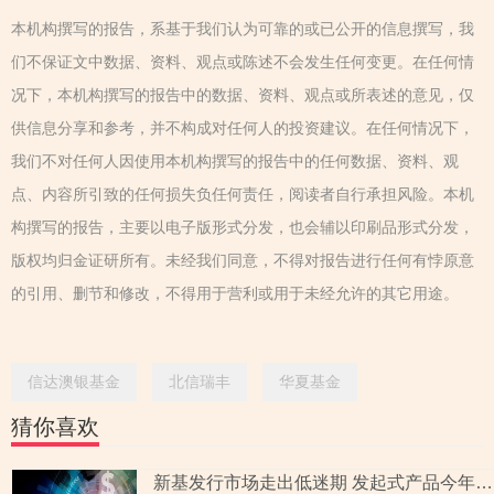
本机构撰写的报告，系基于我们认为可靠的或已公开的信息撰写，我
们不保证文中数据、资料、观点或陈述不会发生任何变更。在任何情
况下，本机构撰写的报告中的数据、资料、观点或所表述的意见，仅
供信息分享和参考，并不构成对任何人的投资建议。在任何情况下，
我们不对任何人因使用本机构撰写的报告中的任何数据、资料、观
点、内容所引致的任何损失负任何责任，阅读者自行承担风险。本机
构撰写的报告，主要以电子版形式分发，也会辅以印刷品形式分发，
版权均归金证研所有。未经我们同意，不得对报告进行任何有悖原意
的引用、删节和修改，不得用于营利或用于未经允许的其它用途。
信达澳银基金
北信瑞丰
华夏基金
猜你喜欢
新基发行市场走出低迷期 发起式产品今年来“大行其道”