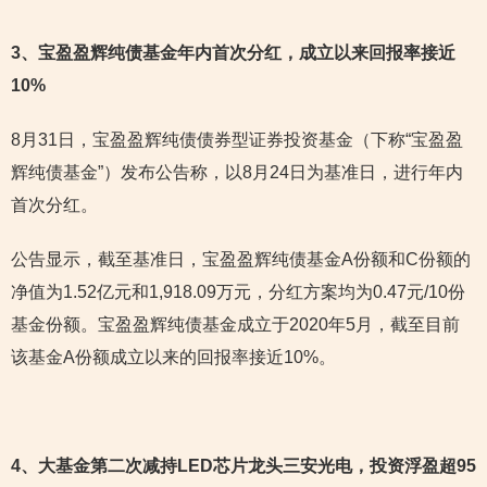
3
、宝盈盈辉纯债基金年内首次分红，成立以来回报率接近
10%
8月31日，宝盈盈辉纯债债券型证券投资基金（下称“宝盈盈
辉纯债基金”）发布公告称，以8月24日为基准日，进行年内
首次分红。
公告显示，截至基准日，宝盈盈辉纯债基金A份额和C份额的
净值为1.52亿元和1,918.09万元，分红方案均为0.47元/10份
基金份额。宝盈盈辉纯债基金成立于2020年5月，截至目前
该基金A份额成立以来的回报率接近10%。
4
、大基金第二次减持LED芯片龙头三安光电，投资浮盈超95