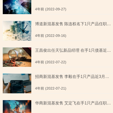
4年前 (2022-09-27)
博道新混基发售 陈连权名下1只产品任职回报率告负
4年前 (2022-09-16)
王昌俊出任天弘新品经理 在手1只债基近三月增长乏力不敌沪深300
4年前 (2022-07-22)
招商新混基发售 李毅在手1只产品近3月涨幅显疲软排名靠后
4年前 (2022-07-21)
华商新混基发售 艾定飞在手1只产品任职回报率告负