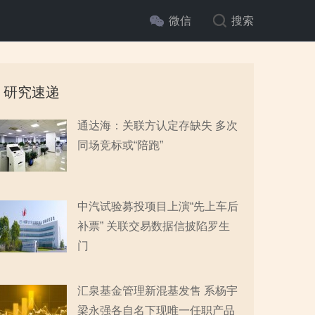
微信
搜索
研究速递
通达海：关联方认定存缺失 多次
同场竞标或“陪跑”
中汽试验募投项目上演“先上车后
补票” 关联交易数据信披陷罗生
门
汇泉基金管理新混基发售 系杨宇
梁永强各自名下现唯一任职产品