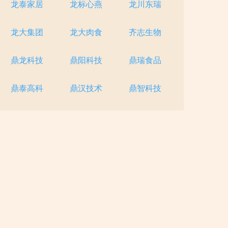
龙泰家居
龙标心燕
龙川东瑞
龙大集团
龙大肉食
齐志生物
鼎龙科技
鼎阳科技
鼎瑞食品
鼎泰高科
鼎汉技术
鼎智科技