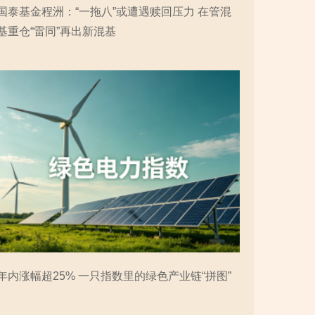
国泰基金程洲：“一拖八”或遭遇赎回压力 在管混
基重仓“雷同”再出新混基
年内涨幅超25% 一只指数里的绿色产业链“拼图”