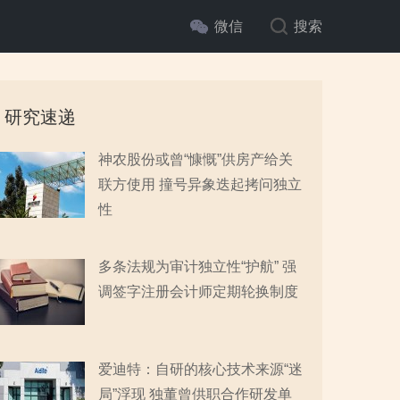
微信
搜索
研究速递
神农股份或曾“慷慨”供房产给关
联方使用 撞号异象迭起拷问独立
性
多条法规为审计独立性“护航” 强
调签字注册会计师定期轮换制度
爱迪特：自研的核心技术来源“迷
局”浮现 独董曾供职合作研发单