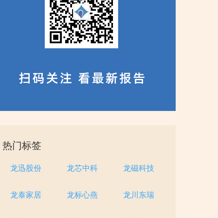
热门标签
龙迅股份
龙芯中科
龙磁科技
龙泰家居
龙标心燕
龙川东瑞