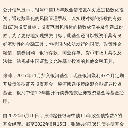
公开信息显示，银河中债1-5年政金债指数A以“通过指数化投
资，通过数量化的风险管理手段，以实现对标的指数的有效
跟踪”为投资目标，投资范围包括标的指数成份券及备选成份
券，为了更好地实现投资目标，此基金还可以投资于具有良
好流动性的金融工具，包括国内依法发行的国债、政策性金
融债、债券回购、银行存款、同业存单、货币市场工具以及
法律、法规或中国证监会允许基金投资的其他金融工具。
张沛，2017年11月加入银河基金，现任银河聚利87个月定期
开放债券型证券投资基金、银河臻选多策略混合型证券投资
基金、银河中债1-3年国开行债券指数证券投资基金等基金经
理。
自2022年6月10日，张沛起任银河中债1-5年政金债指数A的
基金经理。截至2022年6月15日，张沛共任职6只债券型基金