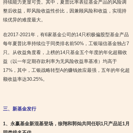
持续能力更显可贵。其中，夏普比率表征基金产品的风险调
整后收益，即风险收益性价比，因兼顾风险和收益，实现持
续优异的难度最大。
在2017-2021年，有6家基金公司的14只积极偏股型基金产品
每年夏普比率持续位于同类排名前50%，工银瑞信基金独占7
只。从收益角度看，上榜的14只基金五个年度的年化超额收
益（以一年定期存款利率为无风险收益率基准）均高于
17%，其中，工银战略转型A的赚钱效应最强，五年的年化超
额收益率达30.25%。
三、新基金发行
1
、永赢基金新混基登场，徐翔和郭灿共同任职1只产品近1月
同类排名不佳