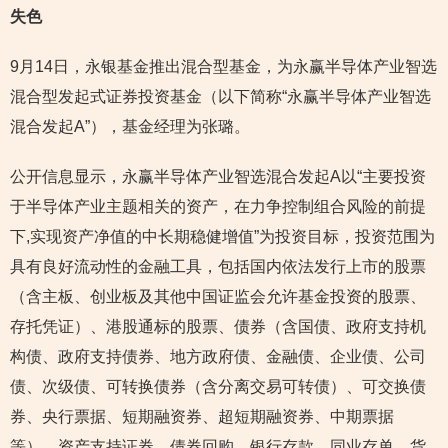
失色
9月14日，永银基金推出混合型基金，为永赢半导体产业智选
混合型发起式证券投资基金（以下简称“永赢半导体产业智选
混合发起A”），基金经理为张璐。
公开信息显示，永赢半导体产业智选混合发起A以“主要投资
于半导体产业主题相关的资产，在力争控制组合风险的前提
下,实现资产净值的中长期稳健增值”为投资目标，投资范围为
具有良好流动性的金融工具，包括国内依法发行上市的股票
（含主板、创业板及其他中国证监会允许基金投资的股票、
存托凭证）、港股通标的股票、债券（含国债、政府支持机
构债、政府支持债券、地方政府债、金融债、企业债、公司
债、次级债、可转换债券（含分离交易可转债）、可交换债
券、央行票据、短期融资券、超短期融资券、中期票据
等）、资产支持证券、债券回购、银行存款、同业存单、货