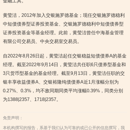
金融工具。
黄莹洁，2012年加入交银施罗德基金；现任交银施罗德稳利
中短债债券型证券投资基金、交银施罗德稳利中短债债券型
证券投资基金等基金经理。此前，黄莹洁曾任中海基金管理
有限公司交易员、中央交易室交易员。
自2022年8月26日起，黄莹洁起任交银稳益短债债券A的基金
经理。截至2022年9月14日，黄莹洁共任职6只债券型基金和
3只货币型基金的基金经理。截至9月13日，黄莹洁任职的交
银丰享收益债券A、交银裕隆纯债债券A近1月涨幅分别为
0.27%、0.3%，均不敌同期同类平均涨幅0.39%，同类分别
为1388|2357、1718|2357。
免责声明：
本机构撰写的报告，系基于我们认为可靠的或已公开的信息撰写，我