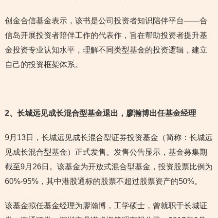
创金合信基金表示，该书是公司投资者知识陪伴平台——合
信岛开展投资者陪伴工作的代表作，旨在帮助投资者提升基
金投资专业认知水平，理解不同类型基金的投资逻辑，建立
自己的投资框架体系。
2
、长城远见成长混合型基金退出，廖瀚博出任基金经理
9月13日，长城远见成长混合型证券投资基金（简称：长城远
见成长混合型基金）正式发售。发售公告显示，基金募集期
截至9月26日。该基金为开放式混合型基金，投资股票比例为
60%-95%，其中港股通标的股票不超过股票资产的50%。
该基金拟任基金经理为廖瀚博，工学硕士，曾就职于长城证