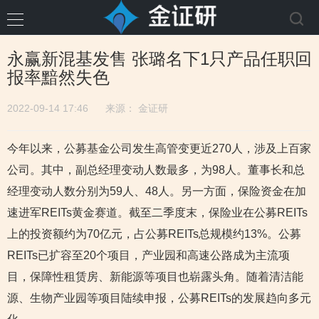
永赢新混基发售 张璐名下1只产品任职回
报率黯然失色
2022-09-14 17:46
来源：
金证研
今年以来，公募基金公司发生高管变更近270人，涉及上百家
公司。其中，副总经理变动人数最多，为98人。董事长和总
经理变动人数分别为59人、48人。另一方面，保险资金在加
速进军REITs黄金赛道。截至二季度末，保险业在公募REITs
上的投资额约为70亿元，占公募REITs总规模约13%。公募
REITs已扩容至20个项目，产业园和高速公路成为主流项
目，保障性租赁房、新能源等项目也崭露头角。随着清洁能
源、生物产业园等项目陆续申报，公募REITs的发展趋向多元