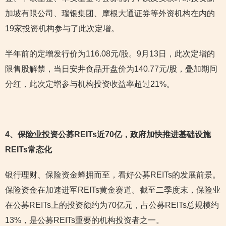
加坡有限公司、瑞银集团、摩根大通证券等外资机构在内的
19家投资机构参与了此次定增。
半年前的定增发行价为116.08元/股。9月13日，此次定增的
限售股解禁，当日安井食品开盘价为140.77元/股，叠加期间
分红，此次定增参与机构投资收益率超过21%。
4
、保险业投资公募REITs近70亿，政府加快推进基础设施
REITs常态化
银行理财、保险资金蜂拥而至，看好公募REITs的发展前景。
保险资金在加速进军REITs黄金赛道。截至二季度末，保险业
在公募REITs上的投资额约为70亿元，占公募REITs总规模约
13%，是公募REITs重要的机构投资者之一。