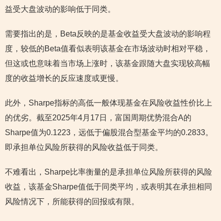
益受大盘波动的影响低于同类。
需要指出的是，Beta反映的是基金收益受大盘波动的影响程
度，较低的Beta值看似表明该基金在市场波动时相对平稳，
但这或也意味着当市场上涨时，该基金跟随大盘实现较高幅
度的收益增长的反应速度或更慢。
此外，Sharpe指标的高低一般体现基金在风险收益性价比上
的优劣。截至2025年4月17日，富国周期优势混合A的
Sharpe值为0.1223，远低于偏股混合型基金平均的0.2833。
即承担单位风险所获得的风险收益低于同类。
不难看出，Sharpe比率衡量的是承担单位风险所获得的风险
收益，该基金Sharpe值低于同类平均，或表明其在承担相同
风险情况下，所能获得的回报或有限。