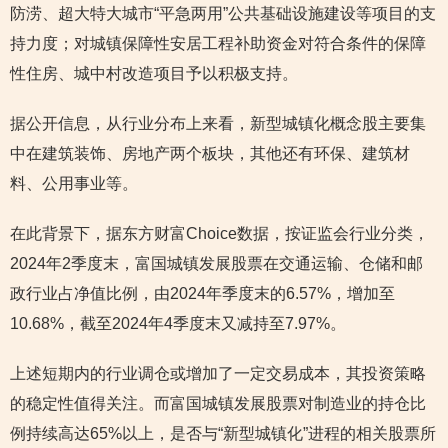
防涝、超大特大城市“平急两用”公共基础设施建设等项目的支
持力度；对城镇保障性安居工程补助资金对符合条件的保障
性住房、城中村改造项目予以积极支持。
据公开信息，从行业分布上来看，新型城镇化概念股主要集
中在建筑装饰、房地产两个板块，其他还有环保、建筑材
料、公用事业等。
在此背景下，据东方财富Choice数据，按证监会行业分类，
2024年2季度末，富国城镇发展股票在交通运输、仓储和邮
政行业占净值比例，由2024年季度末的6.57%，增加至
10.68%，截至2024年4季度末又减持至7.97%。
上述短期内的行业调仓或增加了一定交易成本，其投资策略
的稳定性值得关注。而富国城镇发展股票对制造业的持仓比
例持续高达65%以上，是否与“新型城镇化”进程的相关股票所