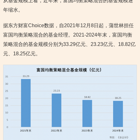
从基金规模上看，近年来，富国均衡策略混合的基金规模逐
年缩水。
据东方财富Choice数据，自2021年12月8日起，蒲世林担任
富国均衡策略混合的基金经理。2021-2024年末，富国均衡
策略混合的基金规模分别为33.29亿元、23.23亿元、18.82亿
元、18.25亿元。