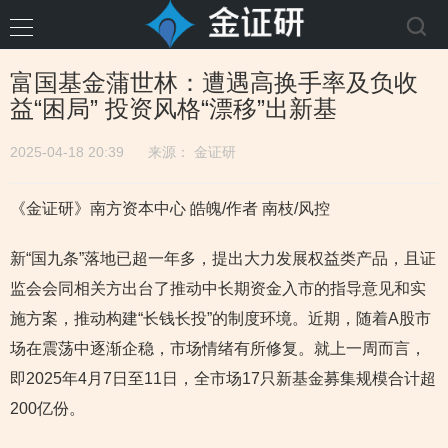
富国基金蒲世林：遭遇高换手率及负收
益“困局” 投资风格“漂移”出新基
2025-04-18 20:39
来源：
金证研
《金证研》南方资本中心 皓魄/作者 南枝/风控
新“国九条”落地已超一年多，提出大力发展权益类产品，且证
监会会同相关方出台了推动中长期资金入市的指导意见和实
施方案，推动构建“长钱长投”的制度环境。近期，随着A股市
场在震荡中逐渐企稳，市场情绪有所修复。就上一周而言，
即2025年4月7日至11日，全市场17只新基金募集规模合计超
200亿份。