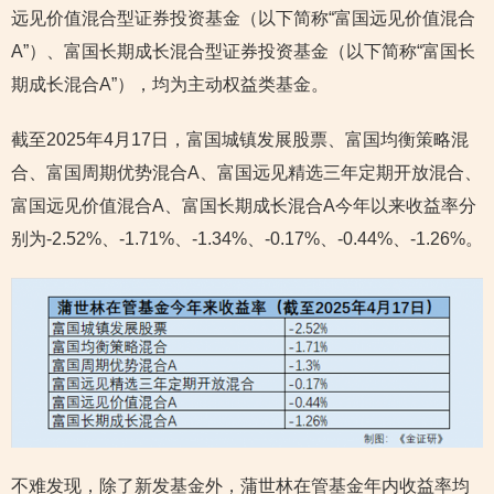
远见价值混合型证券投资基金（以下简称“富国远见价值混合
A”）、富国长期成长混合型证券投资基金（以下简称“富国长
期成长混合A”），均为主动权益类基金。
截至2025年4月17日，富国城镇发展股票、富国均衡策略混
合、富国周期优势混合A、富国远见精选三年定期开放混合、
富国远见价值混合A、富国长期成长混合A今年以来收益率分
别为-2.52%、-1.71%、-1.34%、-0.17%、-0.44%、-1.26%。
不难发现，除了新发基金外，蒲世林在管基金年内收益率均