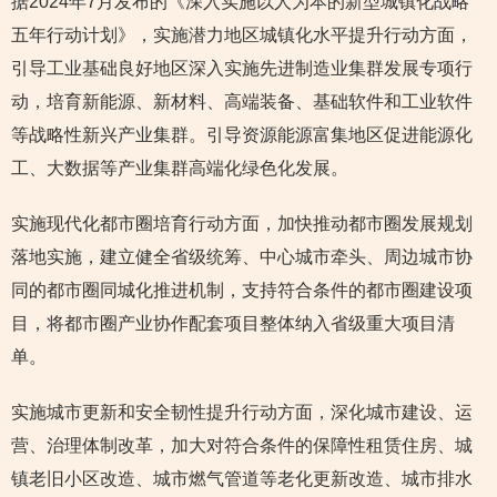
据2024年7月发布的《深入实施以人为本的新型城镇化战略
五年行动计划》，实施潜力地区城镇化水平提升行动方面，
引导工业基础良好地区深入实施先进制造业集群发展专项行
动，培育新能源、新材料、高端装备、基础软件和工业软件
等战略性新兴产业集群。引导资源能源富集地区促进能源化
工、大数据等产业集群高端化绿色化发展。
实施现代化都市圈培育行动方面，加快推动都市圈发展规划
落地实施，建立健全省级统筹、中心城市牵头、周边城市协
同的都市圈同城化推进机制，支持符合条件的都市圈建设项
目，将都市圈产业协作配套项目整体纳入省级重大项目清
单。
实施城市更新和安全韧性提升行动方面，深化城市建设、运
营、治理体制改革，加大对符合条件的保障性租赁住房、城
镇老旧小区改造、城市燃气管道等老化更新改造、城市排水