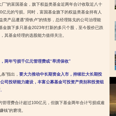
大厂”的富国基金，旗下权益类基金近两年合计收取近八十
000亿元的亏损。同时，富国基金旗下的权益类基金持有人
益类产品遭遇“滑铁卢”的情形，总经理陈戈的公司治理能
基金旗下多只基金2023年打新的多只个股，至今股价已跌
今，其基金经理的选股能力值得关注。
”，两年亏损千亿元管理费或“旱涝保收”
九条”指出，
要大力推动中长期资金入市，持续壮大长期投
视
金公司投研能力建设，丰富公募基金可投资产类别和投资组
频
变
。
播
放
器
收取的管理费合计超过100亿元，但旗下基金两年合计亏损或逾
不赚钱”的窘境。