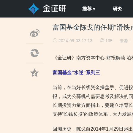
推荐▼
研究
富国基金陈戈的任期“滑铁
2024-09-03 17:13
135
来源
《金证研》南方资本中心-财报解读 泊楠
富国基金“水逆”系列三
当前，在当好长线资金操盘手、促进
报，成为公募机构需要思考及解决的问
长期投资力量方面指出，要建立培育
支持“长钱长投”的政策体系，大力发
回溯历史，陈戈自2014年1月29日