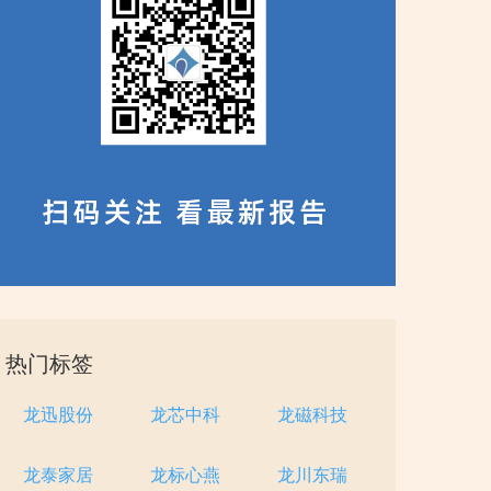
热门标签
龙迅股份
龙芯中科
龙磁科技
龙泰家居
龙标心燕
龙川东瑞