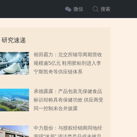
微信
搜索
研究速递
裕田霸力：北交所辅导两期营收
规模逾5亿元 鞋用胶粘剂进入李
宁斯凯奇等供应链体系
承德露露：产品包装无保健食品
标识却称具有保健功效 供应商受
同一控制未合并披露
中力股份：与授权经销商同地经
营现“迷局” 清洁类产品或未披且