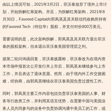
由以上情况可知，2021年3月2日，菲沃泰放弃了境外上市计
划，开始拆解红筹架构。并且，为拆解红筹架构，2021年8
月30日，Favored Capital向郭凤英及其关联信托收购所持有
的Favored Tech（特拉华）股权，并支付对价800万美元。
需要说明的是，此次架构拆解，郭凤英及其关联方退出菲沃
泰的股权架构，但未退出菲沃泰美国管理层之列。
据第二轮问询函回复，菲沃泰披露称，菲沃泰改为在境内资
本市场申报首次公开发行并上市后，郭凤英未继续参与上市
工作，并且表达了退休意愿。然而，由于境内外工作交接困
难，经协商，由郭凤英继续在菲沃泰美国负责过渡性工作。
同时，郭凤英主要工作内容包括负责菲沃泰美国的人事、财
务等行政类工作，并利用其语言优势，在需要中国与美国业
务人员共同参与的业务中负责协调沟通中美员工的工作，或