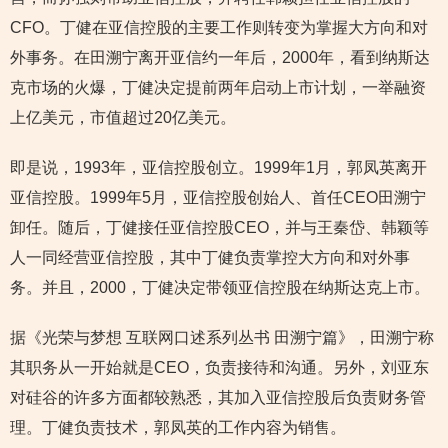
CFO。丁健在亚信控股的主要工作则转变为掌握大方向和对
外事务。在田溯宁离开亚信约一年后，2000年，看到纳斯达
克市场的火爆，丁健决定提前两年启动上市计划，一举融资
上亿美元，市值超过20亿美元。
即是说，1993年，亚信控股创立。1999年1月，郭凤英离开
亚信控股。1999年5月，亚信控股创始人、首任CEO田溯宁
卸任。随后，丁健接任亚信控股CEO，并与王秦岱、韩颖等
人一同经营亚信控股，其中丁健负责掌控大方向和对外事
务。并且，2000，丁健决定带领亚信控股在纳斯达克上市。
据《光荣与梦想 互联网口述系列丛书 田溯宁篇》，田溯宁称
其职务从一开始就是CEO，负责接待和沟通。另外，刘亚东
对硅谷的许多方面都较熟悉，其加入亚信控股后负责财务管
理。丁健负责技术，郭凤英的工作内容为销售。