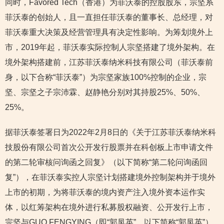
同时，Favored Tech（香港）为菲沃泰的控股股东，宗坚系
菲沃泰的创始人，且一直担任菲沃泰的董事长、总经理，对
菲沃泰重大决策及经营管理具有决定性影响。为筹划境外上
市，2019年起，菲沃泰实际控制人宗坚搭建了境外架构。在
境外架构搭建前，江苏菲沃泰纳米科技有限公司（菲沃泰前
身，以下合称“菲沃泰”）为宗坚家族100%控制的企业，宗
坚、宗坚之子宗沛霖、赵静艳分别对其持股25%、50%、
25%。
据菲沃泰签署日为2022年2月8日的《关于江苏菲沃泰纳米科
技股份有限公司首次公开发行股票并在科创板上市申请文件
的第二轮审核问询函之回复》（以下简称“第二轮问询函回
复”），在菲沃泰实控人宗坚计划搭建境外控制架构并于境外
上市的初期，为将菲沃泰的境内资产注入境外资本运作实
体，以红筹架构在境外进行私募股权融资、公开发行上市，
宗坚与GUO FENGYING（即“郭凤英”，以下简称“郭凤英”）