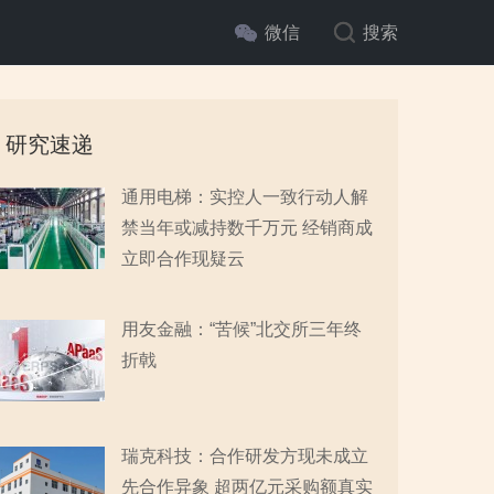
微信
搜索
研究速递
通用电梯：实控人一致行动人解
禁当年或减持数千万元 经销商成
立即合作现疑云
用友金融：“苦候”北交所三年终
折戟
瑞克科技：合作研发方现未成立
先合作异象 超两亿元采购额真实