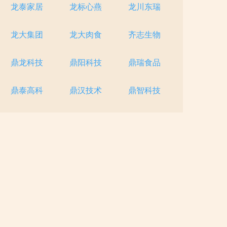
龙泰家居
龙标心燕
龙川东瑞
龙大集团
龙大肉食
齐志生物
鼎龙科技
鼎阳科技
鼎瑞食品
鼎泰高科
鼎汉技术
鼎智科技