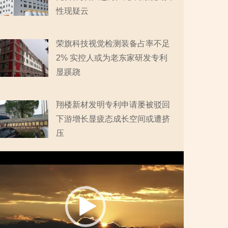
性现疑云
荣旗科技视觉检测装备占率不足
2% 实控人或为老东家研发专利
显蹊跷
翔楼新材发明专利申请屡被驳回
下游增长显疲态成长空间或遭挤
压