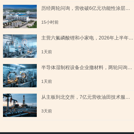
历经两轮问询，营收破6亿元功能性涂层材料企业“撤稿”，应收账款坏账计提充分性及销售费用率低于同行均值合理性遭“连环问”
15小时前
主营六氟磷酸锂和小家电，2026年上半年预测盈利超2亿元，虚增收入被ST背后子公司未完成业绩承诺
1天前
半导体湿制程设备企业撤材料，两轮问询聚焦收入确认时点准确性，原材料采购公允性引关注
1天前
从主板到北交所，7亿元营收油田技术服务商两次撤单，募投项目必要性与核心技术竞争力遭“拷问”
3天前