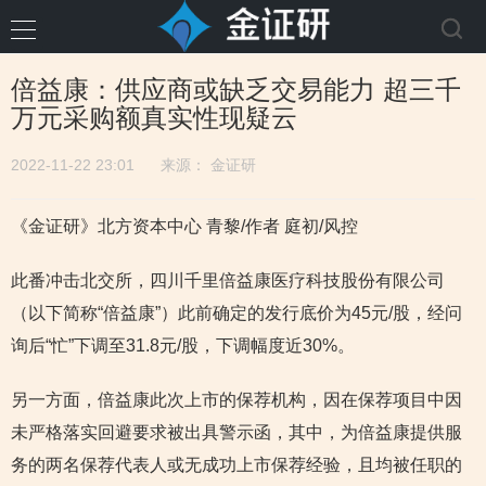
倍益康：供应商或缺乏交易能力 超三千
万元采购额真实性现疑云
2022-11-22 23:01
来源：
金证研
《金证研》北方资本中心 青黎/作者 庭初/风控
此番冲击北交所，四川千里倍益康医疗科技股份有限公司
（以下简称“倍益康”）此前确定的发行底价为45元/股，经问
询后“忙”下调至31.8元/股，下调幅度近30%。
另一方面，倍益康此次上市的保荐机构，因在保荐项目中因
未严格落实回避要求被出具警示函，其中，为倍益康提供服
务的两名保荐代表人或无成功上市保荐经验，且均被任职的