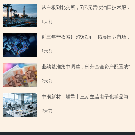
从主板到北交所，7亿元营收油田技术服务商两次撤单，募投项目必要性与核心技术竞争力遭“拷问”
1天前
近三年营收累计超9亿元，拓展国际市场背后外销收入合计六百余万元，辅导期间参与高校牵头的重点研发项目，大客户股东或与该高校人员“同名”
1天前
业绩基准集中调整，部分基金资产配置或“偏离”基准，最近一年末基金经理自持份额回落
2天前
中润新材：辅导十三期主营电子化学品与纳米材料 下游覆盖半导体与新能源电池赛道
2天前