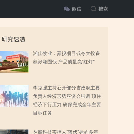
微信
搜索
研究速递
湘佳牧业：募投项目或夸大投资
额涉嫌圈钱 产品质量亮“红灯”
李克强主持召开部分省政府主要
负责人经济形势座谈会强调 顶住
经济下行压力 确保完成全年主要
目标任务
丛麟科技实控人“蛰伏”标的多年