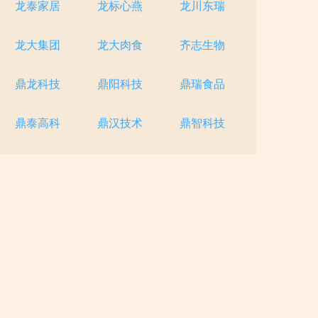
龙泰家居
龙标心燕
龙川东瑞
龙大集团
龙大肉食
齐志生物
鼎龙科技
鼎阳科技
鼎瑞食品
鼎泰高科
鼎汉技术
鼎智科技