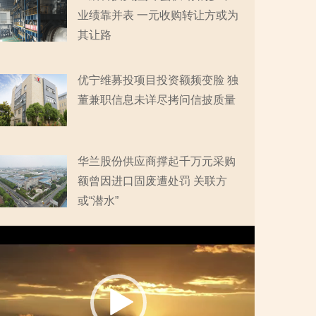
业绩靠并表 一元收购转让方或为
其让路
优宁维募投项目投资额频变脸 独
董兼职信息未详尽拷问信披质量
华兰股份供应商撑起千万元采购
额曾因进口固废遭处罚 关联方
或“潜水”