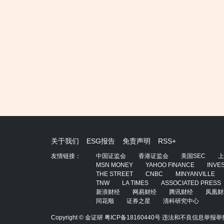
关于我们
ESG报告
免责声明
RSS+
友情链接：
中国证监会
香港证监会
美国SEC
上
MSN MONEY
YAHOO FINANCE
INVE
THE STREET
CNBC
MINYANVILLE
TNW
LA TIMES
ASSOCIATED PRESS
新浪财经
网易财经
腾讯财经
凤凰财
同花顺
证券之星
清科研究中心
Copyright © 金证研
粤ICP备18160440号
违法和不良信息举报举报电话：