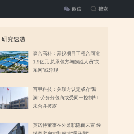
微信
搜索
研究速递
森合高科：募投项目工程合同逾
1.9亿元 总承包方与阙姓人员“关
系网”或浮现
百甲科技：关联方认定或存“漏
洞” 劳务分包商或受同一控制却
未合并披露
英诺特董事在外兼职隐而未宣 经
销商客户控制权或“露马脚”