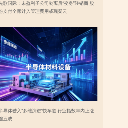
先歌国际：未盈利子公司剥离后“变身”经销商 股
份支付全额计入管理费用或现疑云
半导体驶入“多维演进”快车道 行业指数年内上涨
逾五成