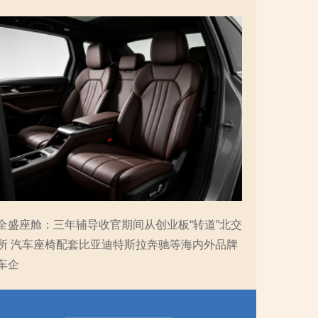
全盛座舱：三年辅导收官期间从创业板“转道”北交
所 汽车座椅配套比亚迪特斯拉奔驰等海内外品牌
车企