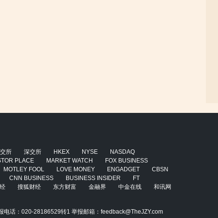
交所
深交所
HKEX
NYSE
NASDAQ
STOR PLACE
MARKET WATCH
FOX BUSINESS
MOTLEY FOOL
LOVE MONEY
ENGADGET
CBSN
CNN BUSINESS
BUSINESS INSIDER
FT
经
搜狐财经
东方财富
金融界
中金在线
和讯网
020-28186529转1 举报邮箱：feedback@TheJZY.com