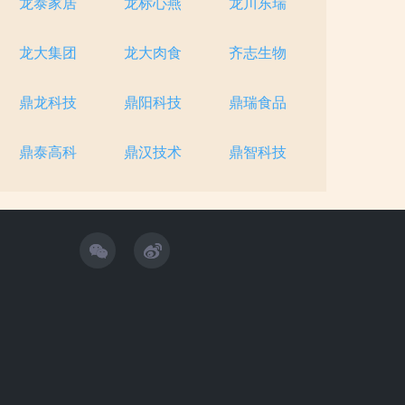
龙泰家居
龙标心燕
龙川东瑞
龙大集团
龙大肉食
齐志生物
鼎龙科技
鼎阳科技
鼎瑞食品
鼎泰高科
鼎汉技术
鼎智科技