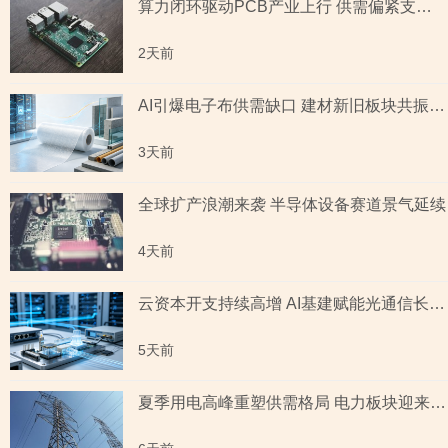
算力闭环驱动PCB产业上行 供需偏紧支撑景气延续
2天前
AI引爆电子布供需缺口 建材新旧板块共振回暖
3天前
全球扩产浪潮来袭 半导体设备赛道景气延续
4天前
云资本开支持续高增 AI基建赋能光通信长期成长
5天前
夏季用电高峰重塑供需格局 电力板块迎来量价齐升