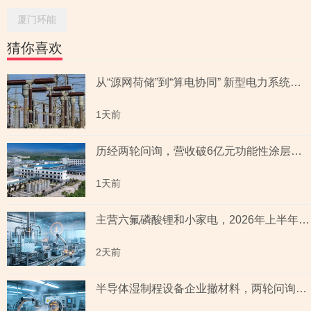
厦门环能
猜你喜欢
从“源网荷储”到“算电协同” 新型电力系统指数全景透视六大赛道
1天前
历经两轮问询，营收破6亿元功能性涂层材料企业“撤稿”，应收账款坏账计提充分性及销售费用率低于同行均值合理性遭“连环问”
1天前
主营六氟磷酸锂和小家电，2026年上半年预测盈利超2亿元，虚增收入被ST背后子公司未完成业绩承诺
2天前
半导体湿制程设备企业撤材料，两轮问询聚焦收入确认时点准确性，原材料采购公允性引关注