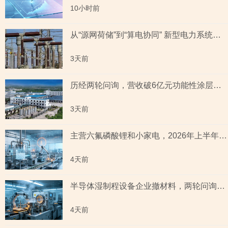
10小时前
从“源网荷储”到“算电协同” 新型电力系统指数全景透视六大赛道
3天前
历经两轮问询，营收破6亿元功能性涂层材料企业“撤稿”，应收账款坏账计提充分性及销售费用率低于同行均值合理性遭“连环问”
3天前
主营六氟磷酸锂和小家电，2026年上半年预测盈利超2亿元，虚增收入被ST背后子公司未完成业绩承诺
4天前
半导体湿制程设备企业撤材料，两轮问询聚焦收入确认时点准确性，原材料采购公允性引关注
4天前