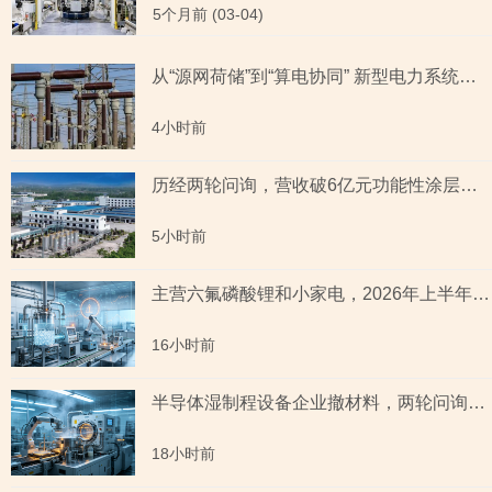
5个月前 (03-04)
从“源网荷储”到“算电协同” 新型电力系统指数全景透视六大赛道
4小时前
历经两轮问询，营收破6亿元功能性涂层材料企业“撤稿”，应收账款坏账计提充分性及销售费用率低于同行均值合理性遭“连环问”
5小时前
主营六氟磷酸锂和小家电，2026年上半年预测盈利超2亿元，虚增收入被ST背后子公司未完成业绩承诺
16小时前
半导体湿制程设备企业撤材料，两轮问询聚焦收入确认时点准确性，原材料采购公允性引关注
18小时前