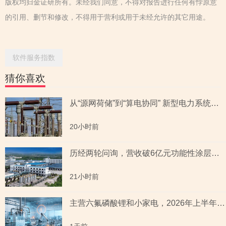
版权均归金证研所有。未经我们同意，不得对报告进行任何有悖原意
的引用、删节和修改，不得用于营利或用于未经允许的其它用途。
软件服务指数
猜你喜欢
从“源网荷储”到“算电协同” 新型电力系统指数全景透视六大赛道
20小时前
历经两轮问询，营收破6亿元功能性涂层材料企业“撤稿”，应收账款坏账计提充分性及销售费用率低于同行均值合理性遭“连环问”
21小时前
主营六氟磷酸锂和小家电，2026年上半年预测盈利超2亿元，虚增收入被ST背后子公司未完成业绩承诺