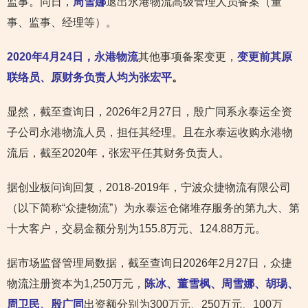
监事。同日，
周雪娜
退出永港物流高级管理人员备案（董
事、监事、经理等）。
2020年4月24日，永港物流
其他事项备案变更，
变更前其原
联络员、原财务负责人均为张宏平
。
显然，截至查询日，2026年2月27日，殷广同系永泰运全资
子公司永港物流人员，担任其经理。且在永泰运收购永港物
流后，截至2020年，张宏平任其财务负责人。
据创业板问询回复，2018-2019年，宁波众捷物流有限公司
（以下简称“众捷物流”）为永泰运仓储堆存服务的第九大、第
十大客户，交易金额分别为155.8万元、124.88万元。
据市场监督管理局数据，截至查询日2026年2月27日，众捷
物流注册资本为1,250万元，
陈冰、董雪枫、周雪娜、胡瑒、
周卫民、殷广同
出资额分别为300万元、250万元、100万