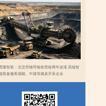
景隆智装：北交所辅导验收营收两年连涨 高端智
能装备服务国能、中煤等煤炭开采企业