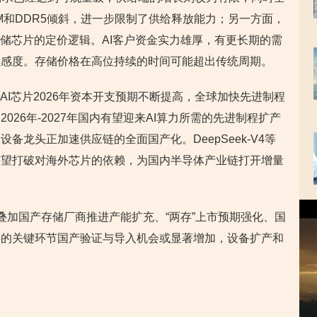
M和DDR5倾斜，进一步限制了供给释放能力；另一方面，
存储芯片的定价逻辑。AI客户资金实力雄厚，有更长期的需
敏感度。存储价格在高位持续的时间可能超出传统周期。
AI芯片2026年资本开支预期不断提高，全球加快先进制程
26年-2027年国内有望迎来AI算力所需的先进制程扩产
备龙头正加速供应链的全面国产化。DeepSeek-V4等
有望打破对海外芯片的依赖，为国内半导体产业链打开增量
视
，叠加国产存储厂商推进产能扩充、“两存”上市预期强化、国
频
播
链的关键环节国产验证与导入机会或显著增加，设备扩产和
放
器