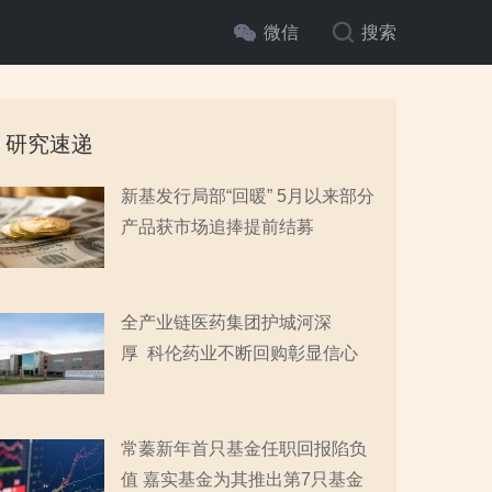
微信
搜索
研究速递
新基发行局部“回暖” 5月以来部分
产品获市场追捧提前结募
全产业链医药集团护城河深
厚 科伦药业不断回购彰显信心
常蓁新年首只基金任职回报陷负
值 嘉实基金为其推出第7只基金