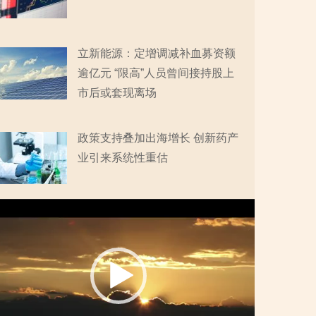
立新能源：定增调减补血募资额
逾亿元 “限高”人员曾间接持股上
市后或套现离场
政策支持叠加出海增长 创新药产
业引来系统性重估