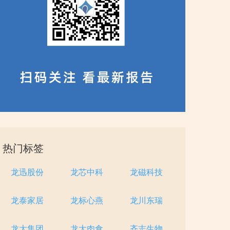
热门标签
龙迅股份
龙芯中科
龙磁科技
龙泰家居
龙标心燕
龙川东瑞
龙大集团
龙大肉食
齐志生物