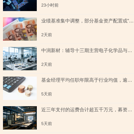
23小时前
业绩基准集中调整，部分基金资产配置或“偏离”基准，最近一年末基金经理自持份额回落
2天前
中润新材：辅导十三期主营电子化学品与纳米材料 下游覆盖半导体与新能源电池赛道
2天前
基金经理平均任职年限高于行业均值，逾50只“迷你基”规模不足五千万元，半导体及芯片领涨背后相关主题新发基金或“寥寥”
5天前
近三年支付的运费合计超五千万元，募资2.95亿元扩充产能，实控人之子间接持股募投项目电力设施的潜在供应商
5天前