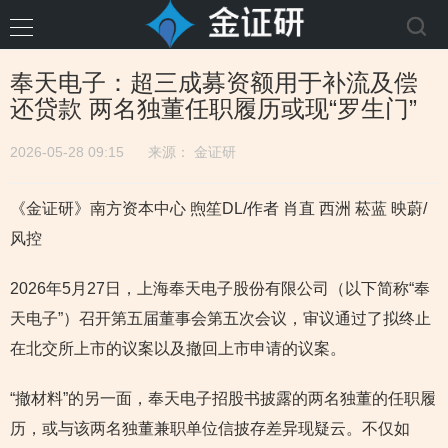
奉天电子：超三成募资额用于补流及偿
还贷款 两名独董任职履历或现“罗生门”
2026-05-28 09:15
来源：
金证研
《金证研》南方资本中心 煦笙DL/作者 肖直 西洲 菘蓝 映蔚/
风控
2026年5月27日，上海奉天电子股份有限公司（以下简称“奉
天电子”）召开第五届董事会第五次会议，审议通过了拟终止
在北交所上市的议案以及撤回上市申请的议案。
“撤材料”的另一面，奉天电子招股书披露的两名独董的任职履
历，或与该两名独董兼职单位信披存差异现疑云。不仅如