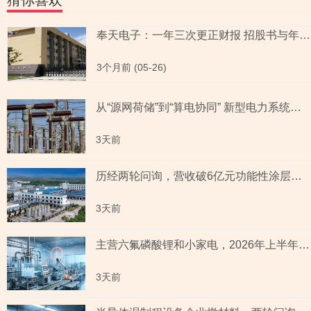
猜你喜欢
奉天电子：一年三次更正财报 招股书与年报数据存差异现疑云
3个月前 (05-26)
从“源网荷储”到“算电协同” 新型电力系统指数全景透视六大赛道
3天前
历经两轮问询，营收破6亿元功能性涂层材料企业“撤稿”，应收账款坏账计提充分性及销售费用率低于同行均值合理性遭“连环问”
3天前
主营六氟磷酸锂和小家电，2026年上半年预测盈利超2亿元，虚增收入被ST背后子公司未完成业绩承诺
3天前