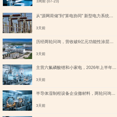
3周前 (07-23)
从“源网荷储”到“算电协同” 新型电力系统指数全景透视六大赛道
3天前
历经两轮问询，营收破6亿元功能性涂层材料企业“撤稿”，应收账款坏账计提充分性及销售费用率低于同行均值合理性遭“连环问”
3天前
主营六氟磷酸锂和小家电，2026年上半年预测盈利超2亿元，虚增收入被ST背后子公司未完成业绩承诺
3天前
半导体湿制程设备企业撤材料，两轮问询聚焦收入确认时点准确性，原材料采购公允性引关注
3天前