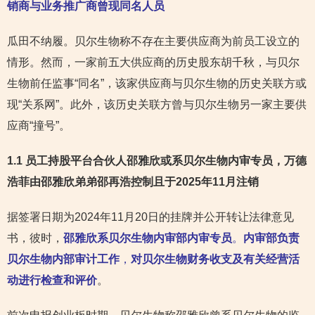
销商与业务推广商曾现同名人员
瓜田不纳履。贝尔生物称不存在主要供应商为前员工设立的
情形。然而，一家前五大供应商的历史股东胡千秋，与贝尔
生物前任监事“同名”，该家供应商与贝尔生物的历史关联方或
现“关系网”。此外，该历史关联方曾与贝尔生物另一家主要供
应商“撞号”。
1.1 员工持股平台合伙人邵雅欣或系贝尔生物内审专员，万德
浩菲
由邵雅欣弟弟邵再浩控制且于2025年11月注销
据签署日期为2024年11月20日的挂牌并公开转让法律意见
书，彼时，
邵雅欣系贝尔生物内审部内审专员
。
内审部负责
贝尔生物内部审计工作
，
对贝尔生物财务收支及有关经营活
动进行检查和评价
。