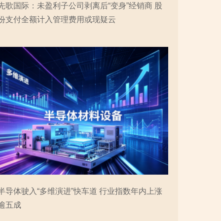
先歌国际：未盈利子公司剥离后“变身”经销商 股
份支付全额计入管理费用或现疑云
半导体驶入“多维演进”快车道 行业指数年内上涨
逾五成