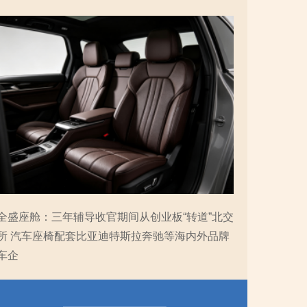
全盛座舱：三年辅导收官期间从创业板“转道”北交
所 汽车座椅配套比亚迪特斯拉奔驰等海内外品牌
车企