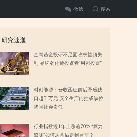
微信
搜索
研究速递
金鹰基金投研不足固收权益频失
利 品牌弱化遭投资者“用脚投票”
时创能源：营收函证前后矛盾缺
口超千万元 安全生产内控或缺位
拷问社会责任
行业指数近1年上涨逾70% “算力
监测”如何从幕后走到台前？