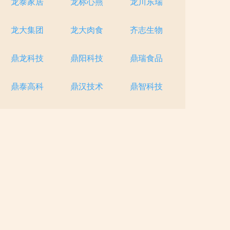
龙泰家居
龙标心燕
龙川东瑞
龙大集团
龙大肉食
齐志生物
鼎龙科技
鼎阳科技
鼎瑞食品
鼎泰高科
鼎汉技术
鼎智科技