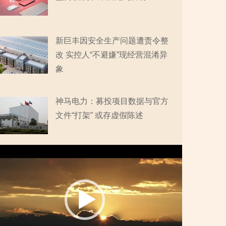
新巨丰因安全生产问题遭责令整
改 实控人“不避嫌”现经营混淆异
象
神马电力：募投项目数据与官方
文件“打架” 或存虚假陈述