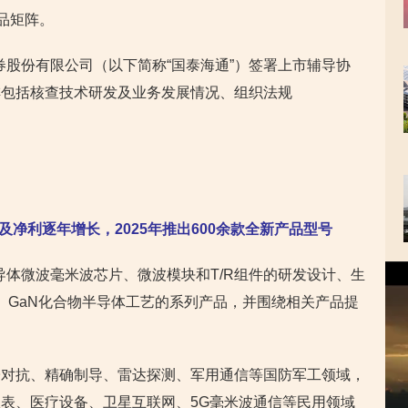
品矩阵。
证券股份有限公司（以下简称“国泰海通”）签署上市辅导协
排包括核查技术研发及业务发展情况、组织法规
收及净利逐年增长，2025年推出600余款全新产品型号
视
半导体微波毫米波芯片、微波模块和T/R组件的研发设计、生
频
s、GaN化合物半导体工艺的系列产品，并围绕相关产品提
播
放
器
子对抗、精确制导、雷达探测、军用通信等国防军工领域，
表、医疗设备、卫星互联网、5G毫米波通信等民用领域