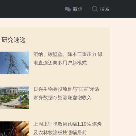
微信
搜索
研究速递
消纳、碳壁垒、降本三重压力 绿
电直连迈向多用户新模式
日兴生物募投项目与“官宣”矛盾
财务数据存疑涉嫌虚增收入
上周上证指数周跌幅1.19% 煤炭
及农林牧渔板块涨幅居前