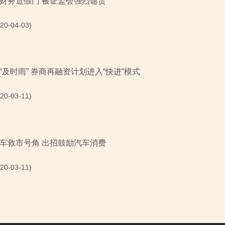
财务造假门 被证监会强烈谴责
0-04-03)
“及时雨” 券商再融资计划进入“快进”模式
0-03-11)
车救市号角 出招鼓励汽车消费
0-03-11)