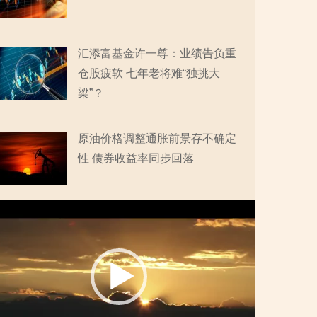
汇添富基金许一尊：业绩告负重
仓股疲软 七年老将难“独挑大
梁”？
原油价格调整通胀前景存不确定
性 债券收益率同步回落