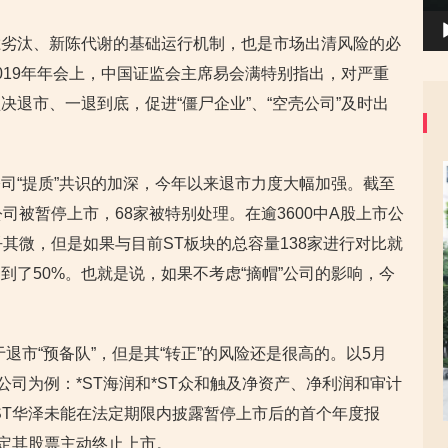
胜劣汰、新陈代谢的基础运行机制，也是市场出清风险的必
019年年会上，中国证监会主席易会满特别指出，对严重
退市、一退到底，促进“僵尸企业”、“空壳公司”及时出
司“提质”共识的加深，今年以来退市力度大幅加强。截至
司被暂停上市，68家被特别处理。在逾3600中A股上市公
其微，但是如果与目前ST板块的总容量138家进行对比就
到了50%。也就是说，如果不考虑“摘帽”公司的影响，今
退市“预备队”，但是其“转正”的风险还是很高的。以5月
公司为例：*ST海润和*ST众和触及净资产、净利润和审计
ST华泽未能在法定期限内披露暂停上市后的首个年度报
决定其股票主动终止上市。