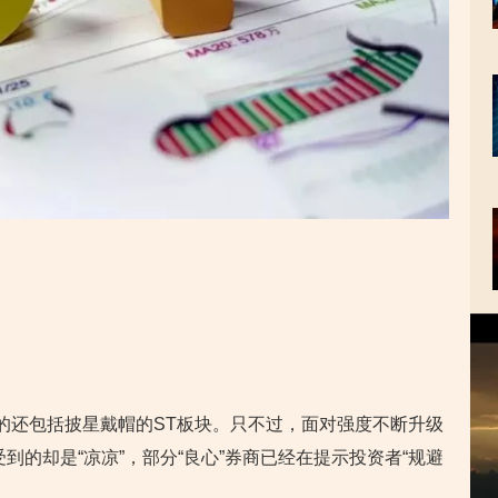
视
频
播
放
器
的还包括披星戴帽的ST板块。只不过，面对强度不断升级
到的却是“凉凉”，部分“良心”券商已经在提示投资者“规避