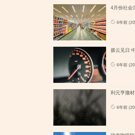
4月份社会消
6年前 (202
拨云见日 
6年前 (202
利元亨撤材
6年前 (202