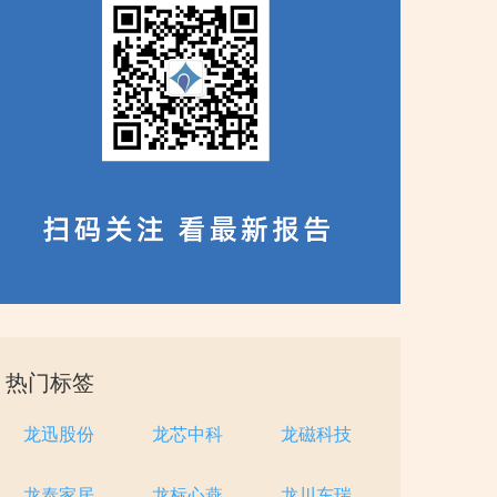
热门标签
龙迅股份
龙芯中科
龙磁科技
龙泰家居
龙标心燕
龙川东瑞