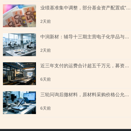
业绩基准集中调整，部分基金资产配置或“偏离”基准，最近一年末基金经理自持份额回落
2天前
中润新材：辅导十三期主营电子化学品与纳米材料 下游覆盖半导体与新能源电池赛道
2天前
近三年支付的运费合计超五千万元，募资2.95亿元扩充产能，实控人之子间接持股募投项目电力设施的潜在供应商
6天前
三轮问询后撤材料，原材料采购价格公允性遭“两连问”，毛利率变动趋势遇监管“探照灯”
6天前