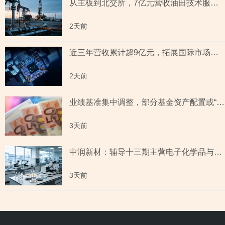
从主板到北交所，7亿元营收油田技术服务商两次撤单，募投项目必要性与核心技术竞争力遭“拷问”
2天前
近三年营收累计超9亿元，拓展国际市场背后外销收入合计六百余万元，辅导期间参与高校牵头的重点研发项目，大客户股东或与该高校人员“同名”
2天前
业绩基准集中调整，部分基金资产配置或“偏离”基准，最近一年末基金经理自持份额回落
3天前
中润新材：辅导十三期主营电子化学品与纳米材料 下游覆盖半导体与新能源电池赛道
3天前