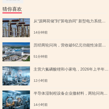
猜你喜欢
从“源网荷储”到“算电协同” 新型电力系统指数全景透视六大赛道
14分钟前
历经两轮问询，营收破6亿元功能性涂层材料企业“撤稿”，应收账款坏账计提充分性及销售费用率低于同行均值合理性遭“连环问”
51分钟前
主营六氟磷酸锂和小家电，2026年上半年预测盈利超2亿元，虚增收入被ST背后子公司未完成业绩承诺
12小时前
半导体湿制程设备企业撤材料，两轮问询聚焦收入确认时点准确性，原材料采购公允性引关注
14小时前