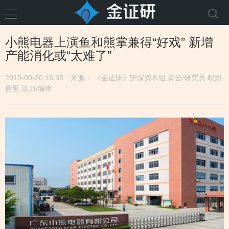
小熊电器上演鱼和熊掌兼得“好戏” 新增
产能消化或“太难了”
2019-09-20 15:35
来源： 《金证研》沪深资本组 青云/研究员 映蔚
唐里 洪力/编审