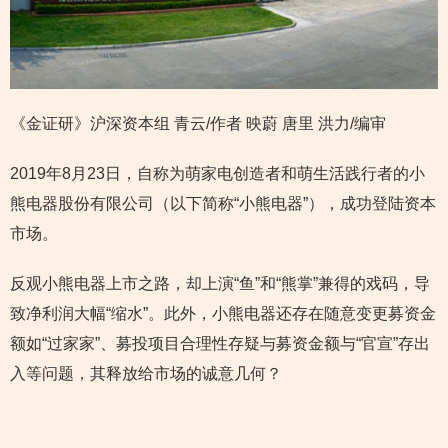
《金证研》沪深资本组 青云/作者 映蔚 唐里 洪力/编审
2019年8月23日，自称为萌家电创造者和萌生活践行者的小
熊电器股份有限公司（以下简称“小熊电器”），成功登陆资本
市场。
反观小熊电器上市之路，却上演“鱼”和“熊掌”兼得的戏码，导
致净利润大幅“缩水”。此外，小熊电器还存在随意变更募资金
额如“过家家”、募投项目合理性存疑与募资金额与“官宣”存出
入等问题，其释放给市场的诚意几何？