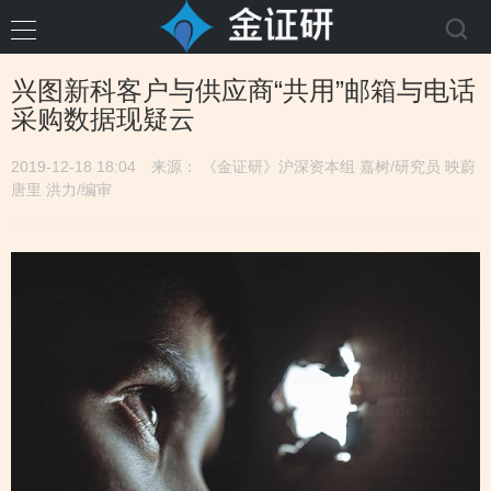
兴图新科客户与供应商“共用”邮箱与电话
采购数据现疑云
2019-12-18 18:04
来源： 《金证研》沪深资本组 嘉树/研究员 映蔚
唐里 洪力/编审