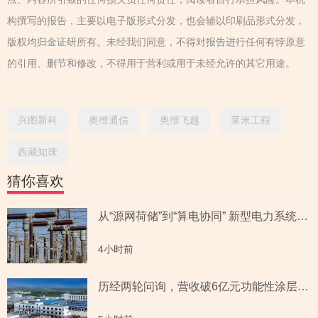
构撰写的报告，主要以电子版形式分发，也会辅以印刷品形式分发，
版权均归金证研所有。未经我们同意，不得对报告进行任何有悖原意
的引用、删节和修改，不得用于营利或用于未经允许的其它用途。
兴图新科
奥维通信
奥维飞越
莱米工程
西藏知珠
猜你喜欢
从“源网荷储”到“算电协同” 新型电力系统指数全景透视六大赛道
4小时前
历经两轮问询，营收破6亿元功能性涂层材料企业“撤稿”，应收账款坏账计提充分性及销售费用率低于同行均值合理性遭“连环问”