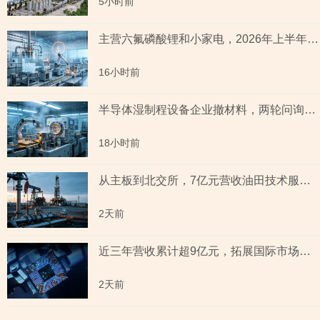
5小时前
主营六氟磷酸锂和小家电，2026年上半年预测盈利超2亿元，虚增收入被ST背后子公司未完成业绩承诺
16小时前
半导体湿制程设备企业撤材料，两轮问询聚焦收入确认时点准确性，原材料采购公允性引关注
18小时前
从主板到北交所，7亿元营收油田技术服务商两次撤单，募投项目必要性与核心技术竞争力遭“拷问”
2天前
近三年营收累计超9亿元，拓展国际市场背后外销收入合计六百余万元，辅导期间参与高校牵头的重点研发项目，大客户股东或与该高校人员“同名”
2天前