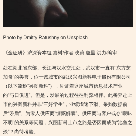
Photo by Dmitry Ratushny on Unsplash
《金证研》沪深资本组 嘉树/作者 映蔚 唐里 洪力/编审
处在湖北省东部、长江与汉水交汇处，武汉市一直有“东方芝
加哥”的美誉，位于该城市的武汉兴图新科电子股份有限公司
（以下简称“兴图新科”），见证着这座城市信息技术产业
的“与日俱进”。但是，发展的过程往往利弊相伴。此番奔赴上
市的兴图新科并非“三好学生”，业绩增速下滑、采购数据前
后“矛盾”、为零人供应商“慷慨解囊”、供应商与客户或存“暧昧
不明”的关系等问题，兴图新科上市之路是否因而成为“池鱼之
殃”？尚待考验。